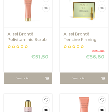
Alissi Brontë
Alissi Brontë
Polivitaminic Scrub
Tensine Firming
Ampoules
€71,00
€51,50
€56,80
Meer info
Meer info