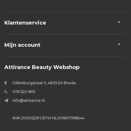
Klantenservice
Mijn account
Attirance Beauty Webshop
Dillenburgstraat 5, 4835 EA Breda
076 520 1815
info@attirance.nl
KVK 20093229 | BTW NL001807318B44