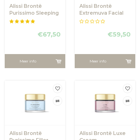
Alissi Brontë
Alissi Brontë
Purissimo Sleeping
Extremuva Facial
Mask
SPF 50+ 90ml
€67,50
€59,50
Meer info
Meer info
Alissi Brontë
Alissi Brontë Luxe