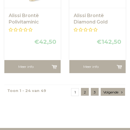
Alissi Brontë
Alissi Brontë
Polivitaminic
Diamond Gold
Cleanser
Cream
€42,50
€142,50
Meer info
Meer info
Toon 1 - 24 van 49
1
2
3
Volgende