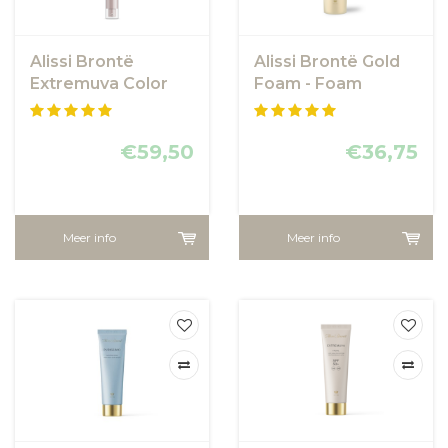
Alissi Brontë
Alissi Brontë Gold
Extremuva Color
Foam - Foam
Facial SPF50+ 90
Gezichtsreiniging
ml
€59,50
€36,75
Meer info
Meer info