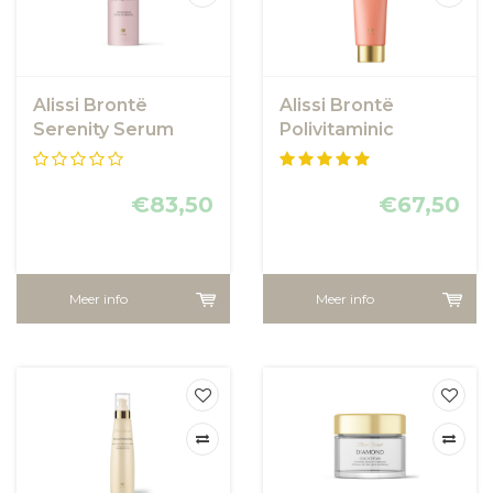
Alissi Brontë
Alissi Brontë
Serenity Serum
Polivitaminic
Bubble Masker
€83,50
€67,50
Meer info
Meer info