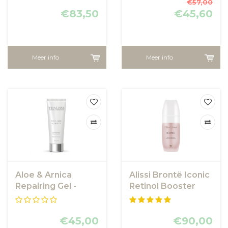
€57,00
€83,50
€45,60
Meer info
Meer info
Aloe & Arnica
Alissi Brontë Iconic
Repairing Gel -
Retinol Booster
Kalmerende en
Serum
hydraterende gel
€45,00
€90,00