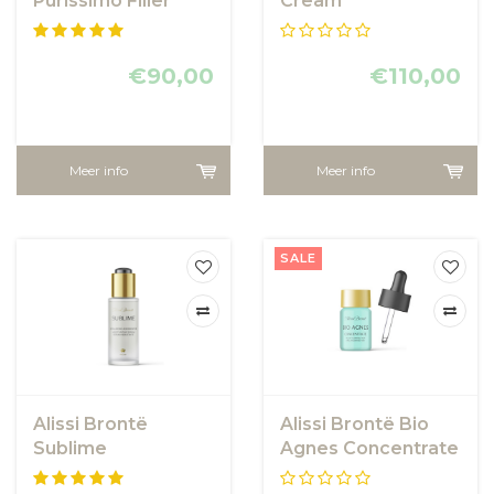
Purissimo Filler
Cream
Cream
€90,00
€110,00
Meer info
Meer info
SALE
Alissi Brontë
Alissi Brontë Bio
Sublime
Agnes Concentrate