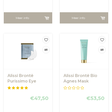
Meer info
Meer info
Alissi Brontë
Alissi Brontë Bio
Purissimo Eye
Agnes Mask
Contour Duo
Therapy
€47,50
€53,50