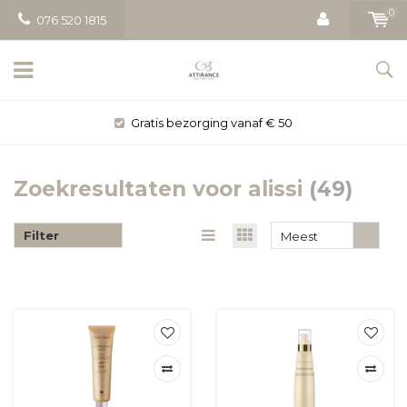
0
076 520 1815
Gratis bezorging vanaf € 50
Zoekresultaten voor alissi
(49)
Filter
Meest
bekeken