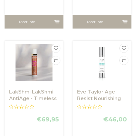
Meer info
Meer info
LakShmi LakShmi
Eve Taylor Age
AntiAge - Timeless
Resist Nourishing
Advanced
Night Cream
Exosome Cream
€69,95
€46,00