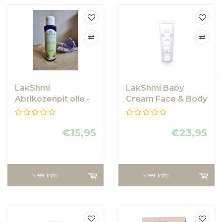
LakShmi
LakShmi Baby
Abrikozenpit olie -
Cream Face & Body
Huidolie
– Softening
(Calendula)
€15,95
€23,95
Meer info
Meer info