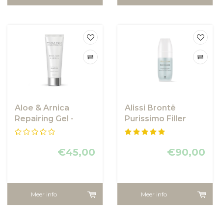
Aloe & Arnica
Alissi Brontë
Repairing Gel -
Purissimo Filler
Kalmerende en
Serum
hydraterende gel
€45,00
€90,00
Meer info
Meer info