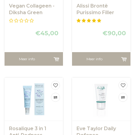
Vegan Collageen -
Alissi Brontë
Diksha Green
Purissimo Filler
LakShmi
Cream
€45,00
€90,00
Meer info
Meer info
Rosalique 3 in 1
Eve Taylor Daily