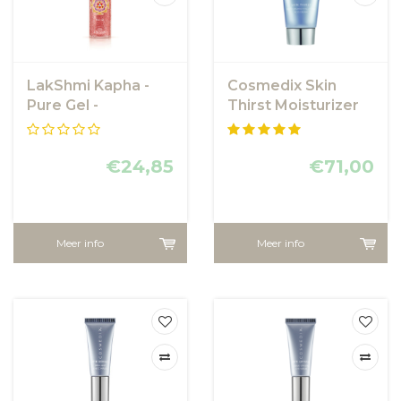
LakShmi Kapha -
Cosmedix Skin
Pure Gel -
Thirst Moisturizer
Reinigingsgel met
fruitzuren voor de
vette huid
€24,85
€71,00
Meer info
Meer info