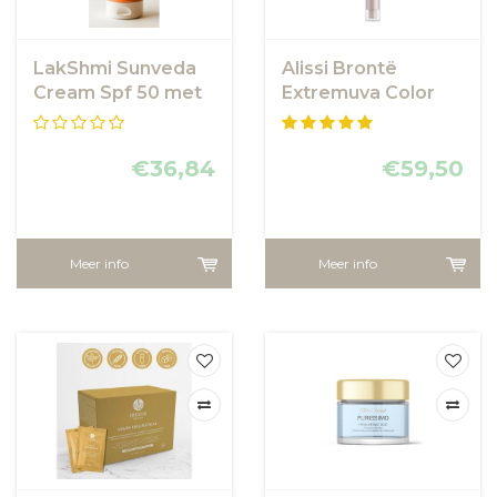
LakShmi Sunveda
Alissi Brontë
Cream Spf 50 met
Extremuva Color
amandelolie
Facial SPF50+ 90
ml
€36,84
€59,50
Meer info
Meer info