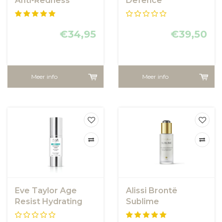
Anti-Redness
Defence
Miracle Formula
Moisturiser SPF50
SPF50 - anti
roodheid crème
€34,95
€39,50
Meer info
Meer info
Eve Taylor Age
Alissi Brontë
Resist Hydrating
Sublime
Serum