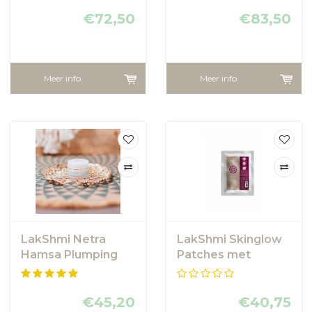
€72,50
€83,50
Meer info
Meer info
LakShmi Netra
LakShmi Skinglow
Hamsa Plumping
Patches met
Eye Balm - LakShmi
Arbutin - Anti
Pigment Patches
€45,20
€40,75