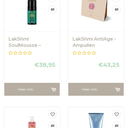
LakShmi
LakShmi AntiAge -
SoulMousse –
Ampullen
Reinigingsmousse
MultiVitamines A E
met sandelhout
B
€38,95
€43,25
Meer info
Meer info