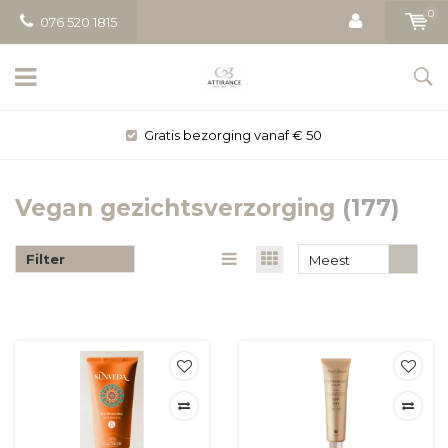
0
076 520 1815
Gratis bezorging vanaf € 50
Vegan gezichtsverzorging
(177)
Filter
Meest
bekeken