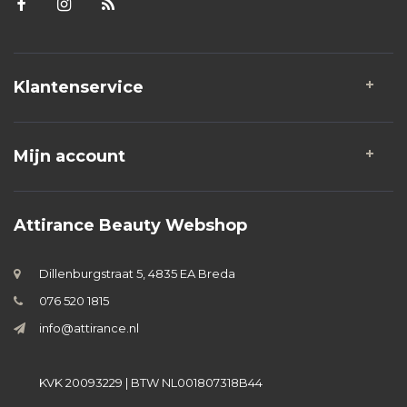
Klantenservice
Mijn account
Attirance Beauty Webshop
Dillenburgstraat 5, 4835 EA Breda
076 520 1815
info@attirance.nl
KVK 20093229 | BTW NL001807318B44