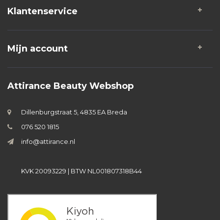
Klantenservice
Mijn account
Attirance Beauty Webshop
Dillenburgstraat 5, 4835 EA Breda
076 520 1815
info@attirance.nl
KVK 20093229 | BTW NL001807318B44