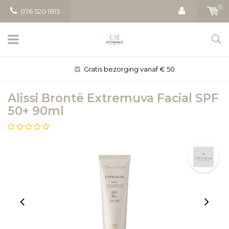
0
076 520 1815
Gratis bezorging vanaf € 50
Alissi Brontë Extremuva Facial SPF
50+ 90ml