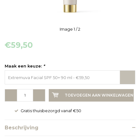
Image
1
/ 2
€59,50
Maak een keuze:
*
Extremuva Facial SPF 50+ 90 ml - €59,50
-
+
TOEVOEGEN AAN WINKELWAGEN
Gratis thuisbezorgd vanaf €50
Beschrijving