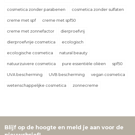
cosmetica zonder parabenen
cosmetica zonder sulfaten
creme met spf
creme met spf50
creme met zonnefactor
dierproefvrij
dierproefvrije cosmetica
ecologisch
ecologische cosmetica
natural beauty
natuurzuivere cosmetica
pure essentiële oliëen
spf50
UVA bescherming
UVB bescherming
vegan cosmetica
wetenschappelijke cosmetica
zonnecreme
Blijf op de hoogte en meld je aan voor de