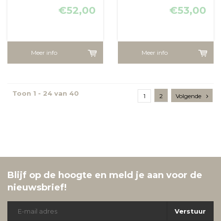
€52,00
€53,00
Meer info
Meer info
Toon 1 - 24 van 40
1
2
Volgende
Blijf op de hoogte en meld je aan voor de
nieuwsbrief!
Verstuur