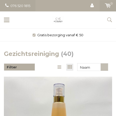
0
076 520 1815
Gratis bezorging vanaf € 50
Gezichtsreiniging
(40)
Filter
Naam
oplopend