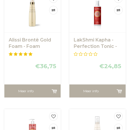
Alissi Brontë Gold
LakShmi Kapha -
Foam - Foam
Perfection Tonic -
Gezichtsreiniging
Vette Huid
€36,75
€24,85
Meer info
Meer info