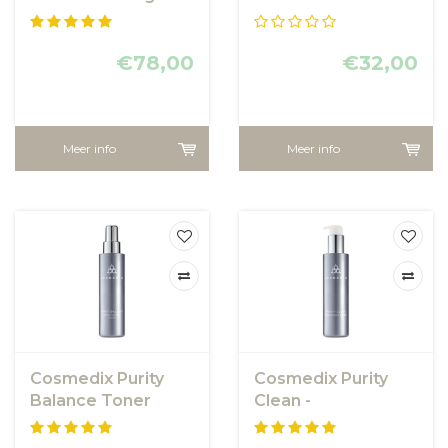
Pads
€78,00
€32,00
Meer info
Meer info
Cosmedix Purity
Cosmedix Purity
Balance Toner
Clean -
exfoliërende
reinigingsgel