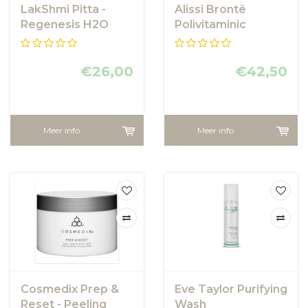
LakShmi Pitta -
Alissi Brontë
Regenesis H2O
Polivitaminic
Reiniging
Cleanser
€26,00
€42,50
Meer info
Meer info
Cosmedix Prep &
Eve Taylor Purifying
Reset - Peeling
Wash