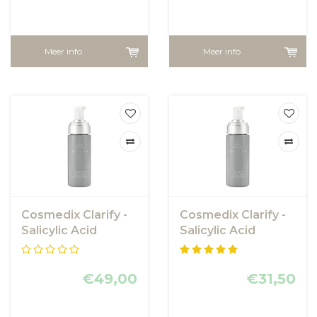
Meer info
Meer info
Cosmedix Clarify -
Cosmedix Clarify -
Salicylic Acid
Salicylic Acid
Foaming Cleanser
Foaming Cleanser
142 ml -
50 ml -
reinigingsmousse
€49,00
reiningingsmousse
€31,50