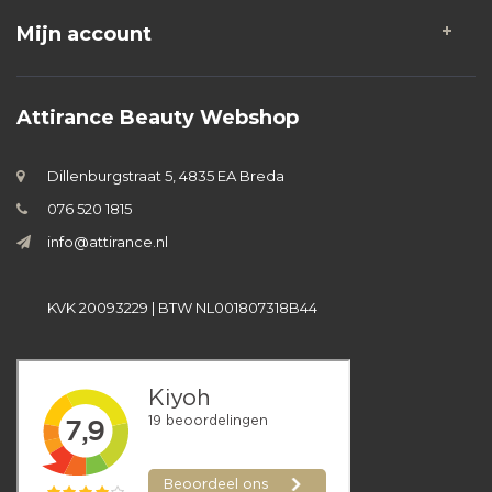
Mijn account
Attirance Beauty Webshop
Dillenburgstraat 5, 4835 EA Breda
076 520 1815
info@attirance.nl
KVK 20093229 | BTW NL001807318B44