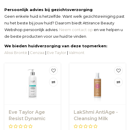
Persoonlijk advies bij gezichtsverzorging
Geen enkele huid is hetzelfde. Want welk gezichtsreiniging past
nu het beste bij jouw huid? Daarom biedt Attirance Beauty
Webshop persoonlijk advies.
Neem contact op
en we helpen u
de beste producten voor uw huid te vinden.
We bieden huidverzorging van deze topmerken:
Alissi Brontë
|
Cenzaa
|
Eve Taylor
|
Valmont
Eve Taylor Age
LakShmi AntiAge -
Resist Dynamic
Cleansing Milk
Resurfacing
Hydra Extreme -