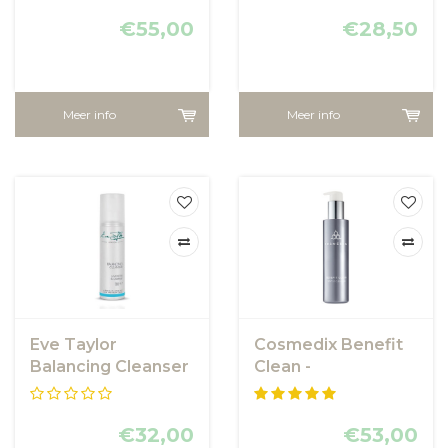
Cleanser
LakShmi
€55,00
€28,50
Meer info
Meer info
Eve Taylor
Cosmedix Benefit
Balancing Cleanser
Clean -
reinigingsgel
€32,00
€53,00