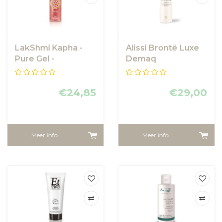
LakShmi Kapha -
Alissi Brontë Luxe
Pure Gel -
Demaq
Reinigingsgel met
fruitzuren voor de
vette huid
€24,85
€29,00
Meer info
Meer info