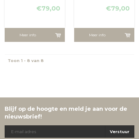
€79,00
€79,00
Meer info
Meer info
Toon 1 - 8 van 8
Blijf op de hoogte en meld je aan voor de
nieuwsbrief!
Verstuur