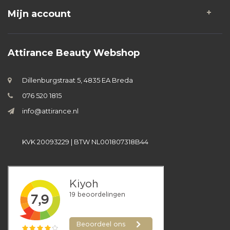
Mijn account
Attirance Beauty Webshop
Dillenburgstraat 5, 4835 EA Breda
076 520 1815
info@attirance.nl
KVK 20093229 | BTW NL001807318B44