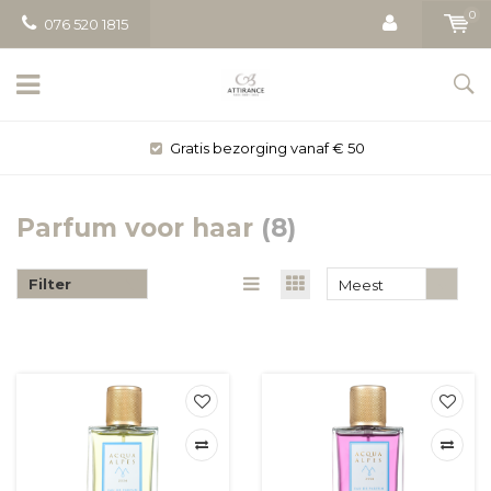
0
076 520 1815
Gratis bezorging vanaf € 50
Parfum voor haar
(8)
Filter
Meest
bekeken