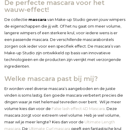
De perfecte mascara voor het
wauw-effect!
De collectie
mascara
van Make-up Studio geven jouw wimpers
de eigenschappen die jij wilt. Of het nu gaat om meer volume,
langere wimpers of een sterkere krul, voor iedere wens is er
een passende mascara. De verschillende mascaraborstels
zorgen ook ieder voor een specifiek effect. De mascara’s van
Make-up Studio zijn ontwikkeld op basis van innovatieve
technologieën en de producten zijn verrijkt met verzorgende
ingrediënten.
Welke mascara past bij mij?
Er worden veel diverse mascara’s aangeboden en de juiste
vinden is soms lastig. Een goede mascara verbetert precies die
dingen waar je niet helemaal tevreden over bent. Wil je meer
volume kies dan voor de
False lash effect 4D Mascara
. Deze
mascara zorgt voor extreem veel volume. Heb je wel volume,
maar wil je meer lengte? Kies dan voor de
Ultimate Length
mascara
. De
Ultimate Curl mascara
geeft een fantastische krul