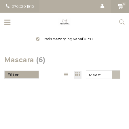
0
076 520 1815
Gratis bezorging vanaf € 50
Mascara
(6)
Filter
Meest
bekeken