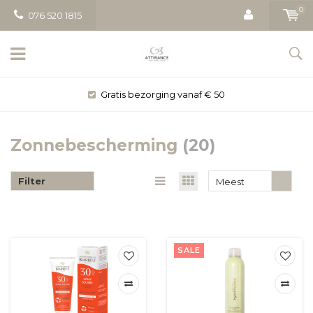
0
076 520 1815
Gratis bezorging vanaf € 50
Zonnebescherming
(20)
Filter
Meest
bekeken
SALE