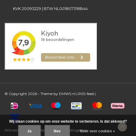
KVK 20093229 | BTW NL001807318B44
© Copyright 2026 - Theme by
DMWS.nl
|
RSS-feed
|
Wij slaan cookies op om onze website te verbeteren. Is dat akkoord?
Attirance Beauty Webshop
/
-
beoordelingen op
Ja
Nee
Meer over cookies »