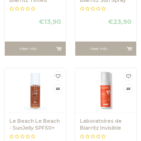
Biarritz Tinted
Biarritz Sun Spray
Sunscreen Stick
SPF50+
SPF50+
€13,90
€23,90
Meer info
Meer info
Le Beach Le Beach
Laboratoires de
- SunJelly SPF50+
Biarritz Invisible
Face and Body
Sun Milk SPF30