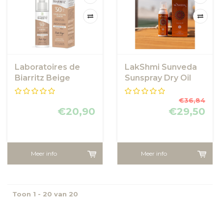
Laboratoires de
LakShmi Sunveda
Biarritz Beige
Sunspray Dry Oil
Tinted Face
SPF30 - LakShmi
sunscreen SPF30
€36,84
€20,90
€29,50
Meer info
Meer info
Toon 1 - 20 van 20