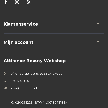
Klantenservice
Mijn account
Attirance Beauty Webshop
Dillenburgstraat 5, 4835 EA Breda
076 520 1815
info@attirance.nl
KVK 20093229 | BTW NL001807318B44