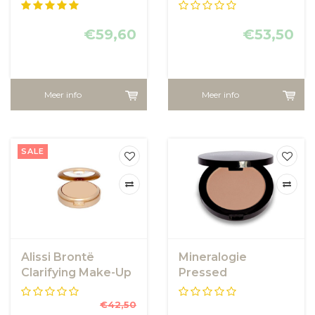
Foundation -
Foundation - Light
Golden Sand
€59,60
€53,50
Meer info
Meer info
SALE
Alissi Brontë
Mineralogie
Clarifying Make-Up
Pressed
SPF 50
Foundation - Honey
Bronze
€42,50