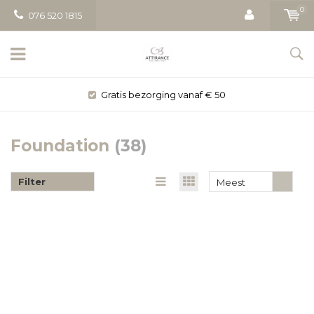
0
076 520 1815
Gratis bezorging vanaf € 50
Foundation
(38)
Filter
Meest
bekeken