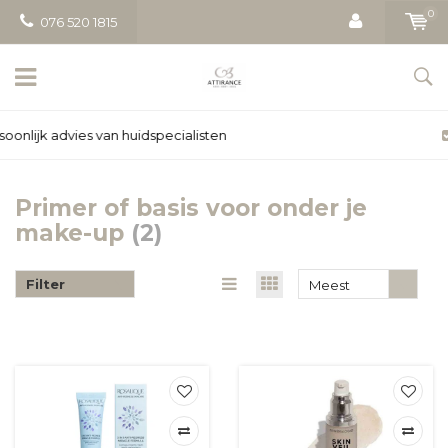
0
076 520 1815
Gratis bezorging vanaf € 50
Primer of basis voor onder je
make-up
(2)
Filter
Meest
bekeken