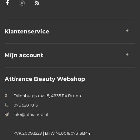
Klantenservice
Mijn account
Attirance Beauty Webshop
Dillenburgstraat 5, 4835 EA Breda
076 520 1815
info@attirance.nl
KVK 20093229 | BTW NL001807318B44