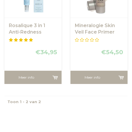
Rosalique 3 in 1
Mineralogie Skin
Anti-Redness
Veil Face Primer
Miracle Formula
SPF50 - anti
roodheid crème
€34,95
€54,50
Meer info
Meer info
Toon 1 - 2 van 2