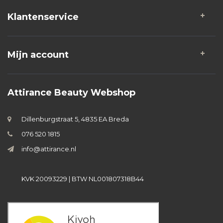
Klantenservice
Mijn account
Attirance Beauty Webshop
Dillenburgstraat 5, 4835 EA Breda
076 520 1815
info@attirance.nl
KVK 20093229 | BTW NL001807318B44