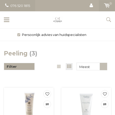
0
076 520 1815
Gratis bezorging vanaf € 50
Peeling
(3)
Filter
Meest
bekeken