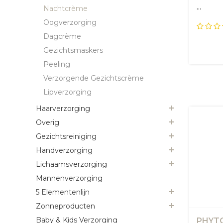
...
Nachtcrème
Oogverzorging
Dagcrème
Gezichtsmaskers
Peeling
Verzorgende Gezichtscrème
Lipverzorging
Haarverzorging
Overig
Gezichtsreiniging
Handverzorging
Lichaamsverzorging
Mannenverzorging
5 Elementenlijn
Zonneproducten
Baby & Kids Verzorging
PHYTO