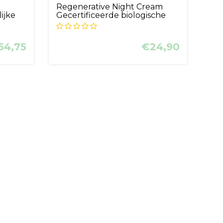
Cream
Regenerative Night Cream
ijke
Gecertificeerde biologische
nachtve...
54,75
€24,90