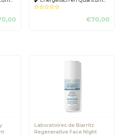
um...
✔️ Energetisch en Quantum...
70,00
€70,00
y
Laboratoires de Biarritz
ht
Regenerative Face Night