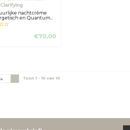
larifying
uurlijke nachtcrème
rgetisch en Quantum...
€70,00
Toon 1 - 10 van 10
24