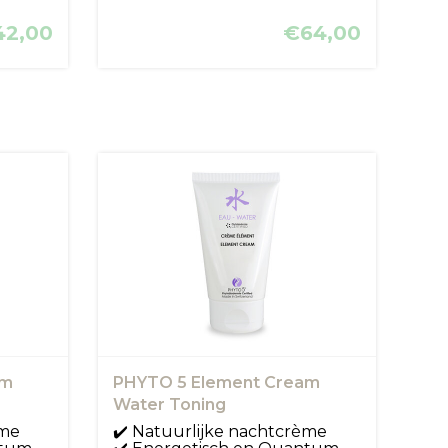
42,00
€64,00
am
PHYTO 5 Element Cream
Water Toning
ème
✔️ Natuurlijke nachtcrème