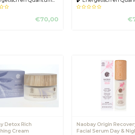
rgetisch en Quantum...
✔️ Energetisch en Quant
€70,00
€
y Detox Rich
Naobay Origin Recover
shing Cream
Facial Serum Day & Nig