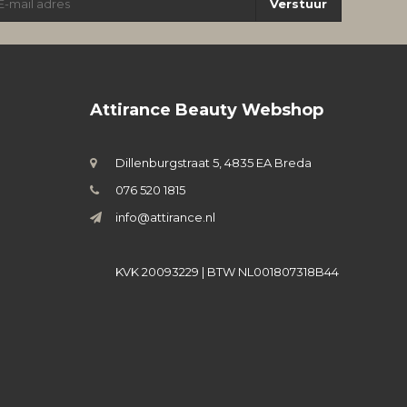
Verstuur
Attirance Beauty Webshop
Dillenburgstraat 5, 4835 EA Breda
076 520 1815
info@attirance.nl
KVK 20093229 | BTW NL001807318B44