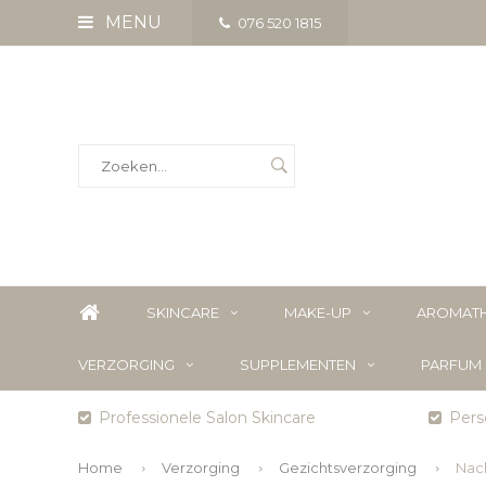
MENU
076 520 1815
SKINCARE
MAKE-UP
AROMATH
VERZORGING
SUPPLEMENTEN
PARFUM
Professionele Salon Skincare
Perso
Home
Verzorging
Gezichtsverzorging
Nac