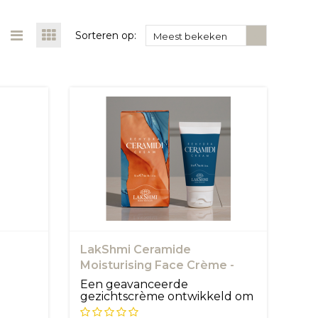
Sorteren op:
Meest bekeken
LakShmi Ceramide
Moisturising Face Crème -
LakShmi
Een geavanceerde
gezichtscrème ontwikkeld om
de huidbarriè...