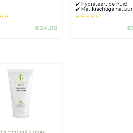
✔️ Hydrateert de huid
✔️ Met krachtige natuurl
C...
€24,00
€
 5 Element Cream