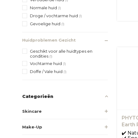
(1)
Normale huid
(1)
Droge / vochtarme huid
(1)
Gevoelige huid
(1)
Huidproblemen Gezicht
Geschikt voor alle huidtypes en
condities
(1)
Vochtarme huid
(1)
Doffe / Vale huid
(1)
Categorieën
Skincare
PHYTO
Earth 
Make-Up
✔️ Nat