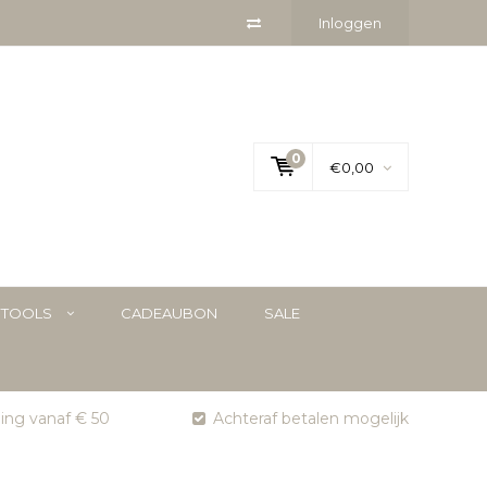
Inloggen
0
€0,00
YTOOLS
CADEAUBON
SALE
ging vanaf € 50
Achteraf betalen mogelijk