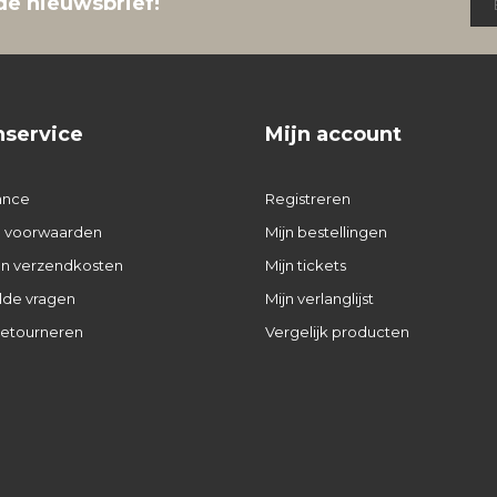
de nieuwsbrief!
nservice
Mijn account
ance
Registreren
 voorwaarden
Mijn bestellingen
 en verzendkosten
Mijn tickets
lde vragen
Mijn verlanglijst
retourneren
Vergelijk producten