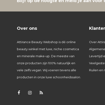
Blijf op de hoogte en meld je aan voor 
Over ons
Klante
Attirance Beauty Webshop is dé online
Over Attir
beauty winkel met luxe, niche cosmetica
Algemene
en minerale make-up. De meeste van
Levertijd
onze producten zijn 100% natuurlijk en
Veelgeste
vele zelfs vegan. Wij voeren tevens alle
Ruilen en 
producten in onze luxe schoonheidssalon.