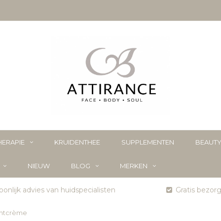
ERAPIE
KRUIDENTHEE
SUPPLEMENTEN
BEAUT
NIEUW
BLOG
MERKEN
onlijk advies van huidspecialisten
Gratis bezor
htcrème