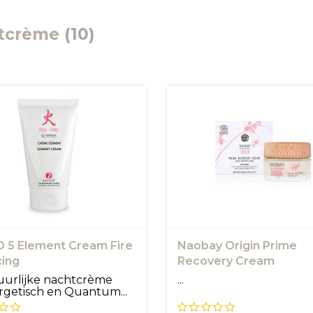
tcrème
(10)
 5 Element Cream Fire
Naobay Origin Prime
cing
Recovery Cream
uurlijke nachtcrème
...
rgetisch en Quantum...