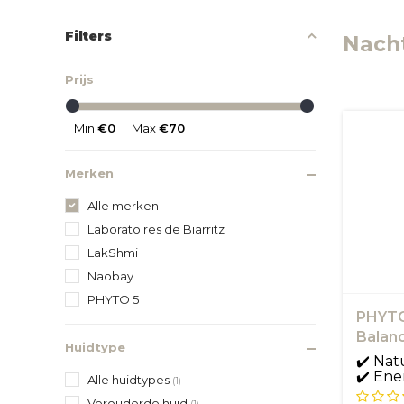
Filters
Nach
Prijs
Min
€0
Max
€70
Merken
Alle merken
Laboratoires de Biarritz
LakShmi
Naobay
PHYTO 5
PHYTO
Balan
Huidtype
✔️ Nat
✔️ Ene
Alle huidtypes
(1)
Verouderde huid