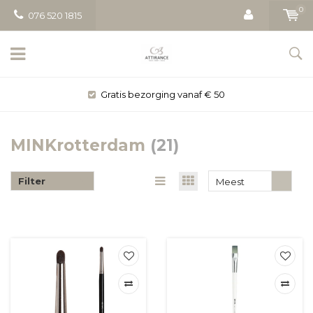
0
076 520 1815
Gratis bezorging vanaf € 50
MINKrotterdam
(21)
Filter
Meest
bekeken