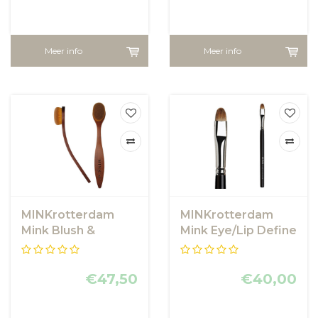
Meer info
Meer info
MINKrotterdam
MINKrotterdam
Mink Blush &
Mink Eye/Lip Define
Contouring &
Brush
Highlighting Face
Brush
€47,50
€40,00