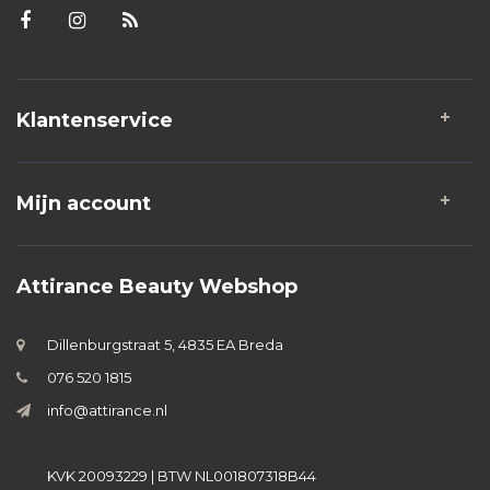
Klantenservice
Mijn account
Attirance Beauty Webshop
Dillenburgstraat 5, 4835 EA Breda
076 520 1815
info@attirance.nl
KVK 20093229 | BTW NL001807318B44