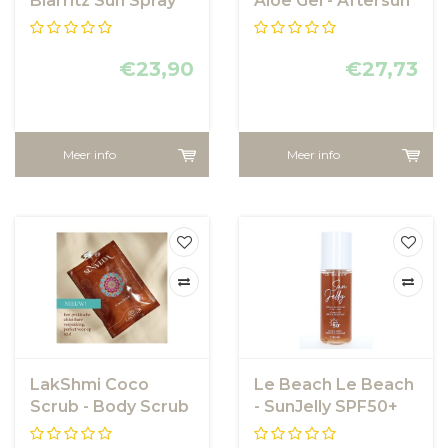
Biarritz Sun Spray
Aloe Gel - Aftersun
SPF50+
van LakShmi
€23,90
€27,73
Meer info
Meer info
LakShmi Coco
Le Beach Le Beach
Scrub - Body Scrub
- SunJelly SPF50+
van LakShmi
Face and Body