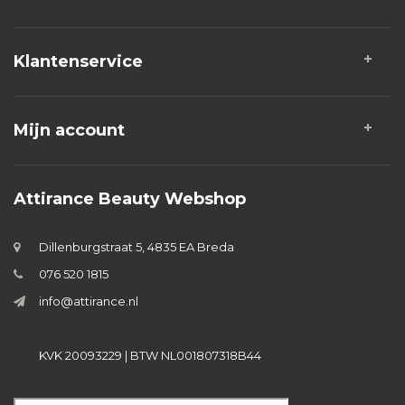
Klantenservice
Mijn account
Attirance Beauty Webshop
Dillenburgstraat 5, 4835 EA Breda
076 520 1815
info@attirance.nl
KVK 20093229 | BTW NL001807318B44