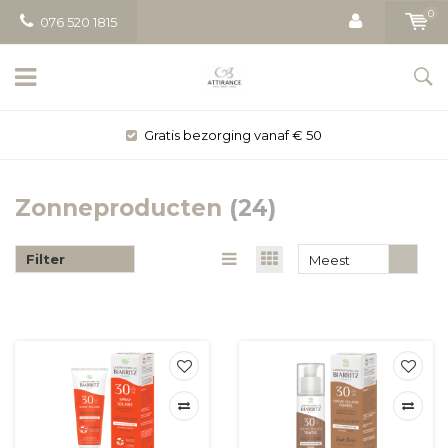
0
076 520 1815
Gratis bezorging vanaf € 50
Zonneproducten
(24)
Filter
Meest
bekeken