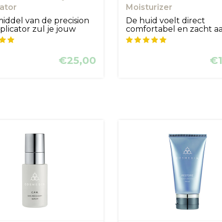
ator
Moisturizer
iddel van de precision
De huid voelt direct
plicator zul je jouw
comfortabel en zacht a
heeft een m...
€25,00
€1