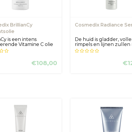
ix BrillianCy
Cosmedix Radiance Se
tsolie
nCy is een intens
De huid is gladder, volle
erende Vitamine C olie
rimpels en lijnen zulle
...
...
€108,00
€1