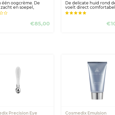
in één oogcrème. De
De delicate huid rond 
s zacht en soepel,
voelt direct comfortabe
..
za...
€85,00
€1
dix Precision Eye
Cosmedix Emulsion