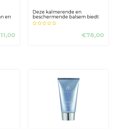
Deze kalmerende en
an en
beschermende balsem biedt
onmiddellijk ve...
11,00
€78,00