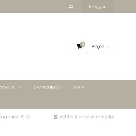
Inloggen
0
€0,00
YTOOLS
CADEAUBON
SALE
ging vanaf € 50
Achteraf betalen mogelijk