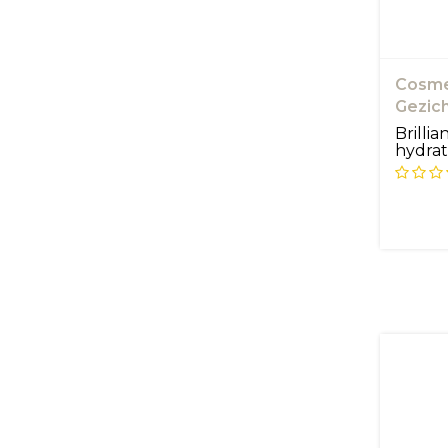
Cosmed
Gezich
Brillia
hydrat
geform