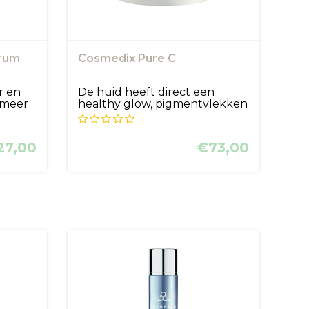
rum
Cosmedix Pure C
r en
De huid heeft direct een
n meer
healthy glow, pigmentvlekken
worden...
27,00
€73,00