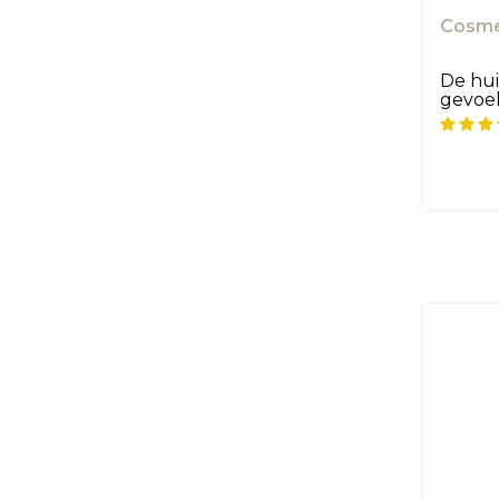
Cosme
De hui
gevoel
t...