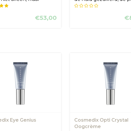
.
str...
€53,00
€
dix Eye Genius
Cosmedix Opti Crystal
Oogcrème