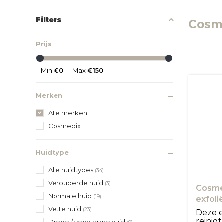
Filters
Cosm
Prijs
Min
€0
Max
€150
Merken
Alle merken
Cosmedix
Huidtype
Alle huidtypes
(34)
Verouderde huid
(3)
Cosmed
Normale huid
(19)
exfoli
Vette huid
(23)
Deze e
reinigt
Droge / vochtarme huid