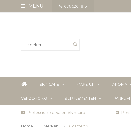
MENU
076 520 1815
SKINCARE
MAKE-UP
AROMATH
VERZORGING
SUPPLEMENTEN
PARFUM
Professionele Salon Skincare
Perso
Home
Merken
Cosmedix