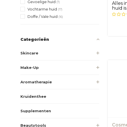
Gevoelige huid
(7)
Alles 
huid i
Vochtarme huid
(17)
rimpel.
Doffe / Vale huid
(16)
Categorieën
Skincare
Make-Up
Aromatherapie
Kruidenthee
Supplementen
Cosme
Beautytools