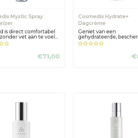
dix Mystic Spray
Cosmedix Hydrate+
rizer
Dagcrème
d is direct comfortabel
Geniet van een
 zonder vet aan te voel...
gehydrateerde, besch
en comfortabele hui...
€71,00
€