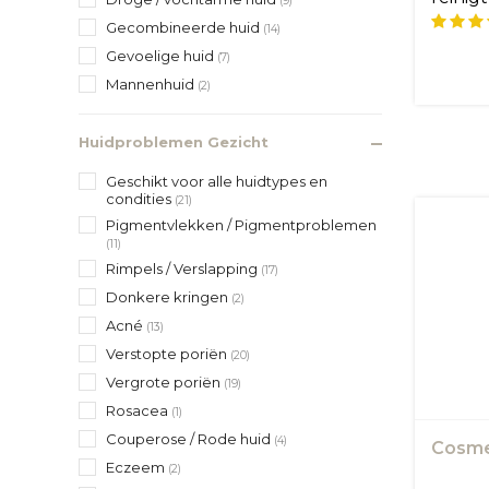
(9)
zuiver..
Gecombineerde huid
(14)
Gevoelige huid
(7)
Mannenhuid
(2)
Huidproblemen Gezicht
Geschikt voor alle huidtypes en
condities
(21)
Pigmentvlekken / Pigmentproblemen
(11)
Rimpels / Verslapping
(17)
Donkere kringen
(2)
Acné
(13)
Verstopte poriën
(20)
Vergrote poriën
(19)
Rosacea
(1)
Couperose / Rode huid
(4)
Cosme
Eczeem
(2)