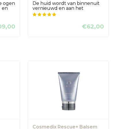
de ogen
De huid wordt van binnenuit
l en
vernieuwd en aan het
oppervlak g...
09,00
€62,00
Cosmedix Rescue+ Balsem