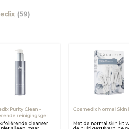
edix
(59)
ix Purity Clean -
Cosmedix Normal Skin 
ërende reinigingsgel
xfoliërende cleanser
Met de normal skin kit 
 niet alleen, maar
de huid gezuiverd, de p