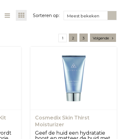
Sorteren op:
Meest bekeken
1
2
3
Volgende
Kit
Cosmedix Skin Thirst
Moisturizer
wordt
Geef de huid een hydratatie
orie
boost en matteer de huid met