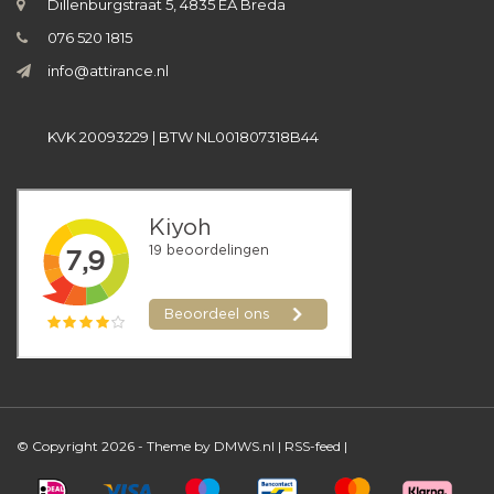
Dillenburgstraat 5, 4835 EA Breda
076 520 1815
info@attirance.nl
KVK 20093229 | BTW NL001807318B44
© Copyright 2026 - Theme by
DMWS.nl
|
RSS-feed
|