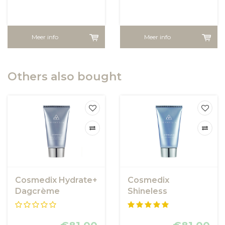
Meer info
Meer info
Others also bought
Cosmedix Hydrate+
Cosmedix
Dagcrème
Shineless
Moisturizer