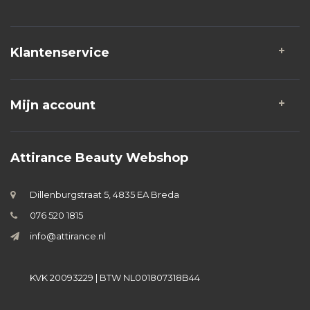
Klantenservice
Mijn account
Attirance Beauty Webshop
Dillenburgstraat 5, 4835 EA Breda
076 520 1815
info@attirance.nl
KVK 20093229 | BTW NL001807318B44