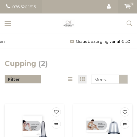
0
076 520 1815
Gratis bezorging vanaf € 50
Cupping
(2)
Filter
Meest
bekeken