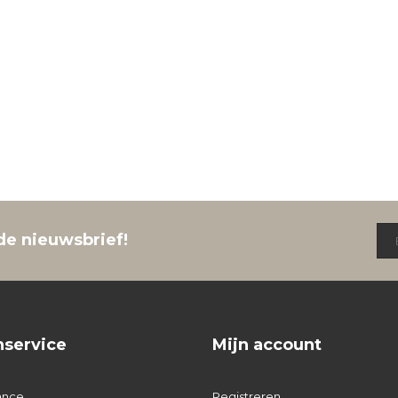
de nieuwsbrief!
nservice
Mijn account
ance
Registreren