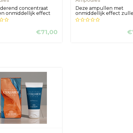
les
Ampoules
lderend concentraat
Deze ampullen met
n onmiddellijk effect
onmiddellijk effect zull
..
sublieme sch...
€71,00
€