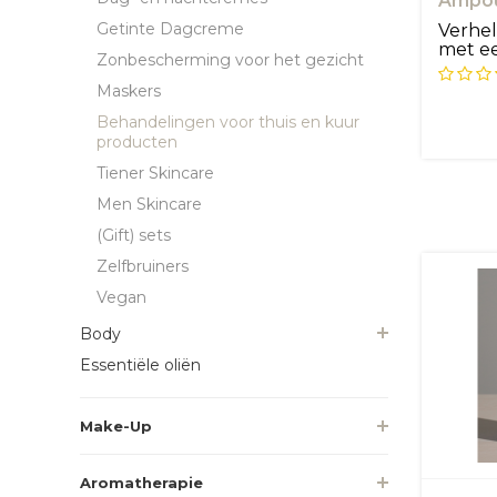
Ampou
Getinte Dagcreme
Verhe
met ee
Zonbescherming voor het gezicht
dat de .
Maskers
Behandelingen voor thuis en kuur
producten
Tiener Skincare
Men Skincare
(Gift) sets
Zelfbruiners
Vegan
Body
Essentiële oliën
Make-Up
Aromatherapie