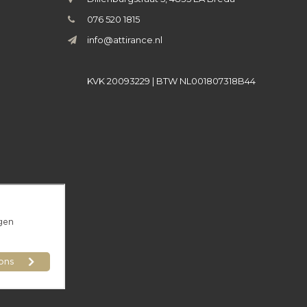
076 520 1815
info@attirance.nl
KVK 20093229 | BTW NL001807318B44