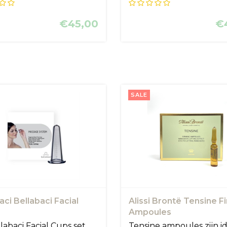
rdi...
recht...
€45,00
€
SALE
aci Bellabaci Facial
Alissi Brontë Tensine F
Ampoules
labaci Facial Cups set
Tensine ampoules zijn i