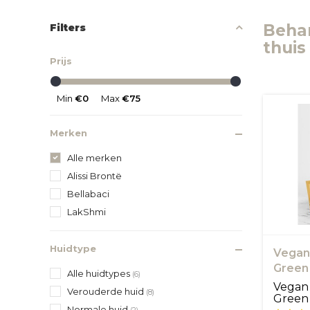
Behan
Filters
thuis
Prijs
Min
€0
Max
€75
Merken
Alle merken
Alissi Brontë
Bellabaci
LakShmi
Huidtype
Vegan 
Green
Alle huidtypes
(6)
Vegan 
Verouderde huid
(8)
Green 
Normale huid