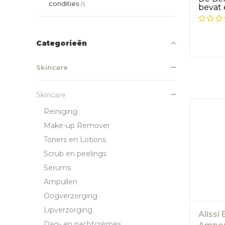
condities
(1)
bevat 
harde g
Categorieën
Skincare
Skincare
Reiniging
Make-up Remover
Toners en Lotions
Scrub en peelings
Serums
Ampullen
Oogverzorging
Lipverzorging
Alissi
Dag- en nachtcrèmes