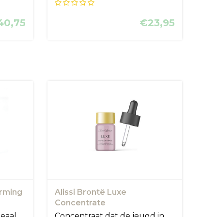
gevoelige...
40,75
€23,95
irming
Alissi Brontë Luxe
Concentrate
deaal
Concentraat dat de jeugd in