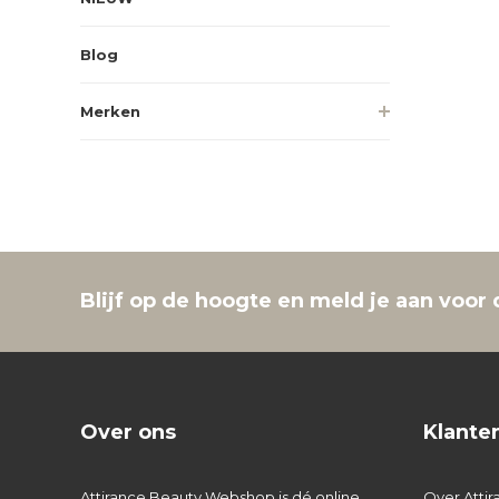
Blog
Merken
Blijf op de hoogte en meld je aan voor 
Over ons
Klante
Attirance Beauty Webshop is dé online
Over Attir