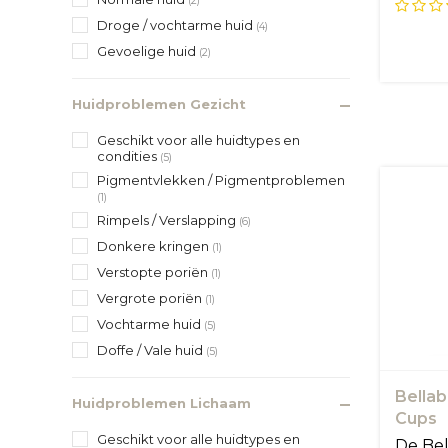
plantaa
(2)
Droge / vochtarme huid
(4)
Gevoelige huid
(2)
Huidproblemen Gezicht
Geschikt voor alle huidtypes en
condities
(5)
Pigmentvlekken / Pigmentproblemen
(1)
Rimpels / Verslapping
(6)
Donkere kringen
(1)
Verstopte poriën
(1)
Vergrote poriën
(1)
Vochtarme huid
(5)
Doffe / Vale huid
(5)
Bellab
Huidproblemen Lichaam
Cups
Geschikt voor alle huidtypes en
De Bel