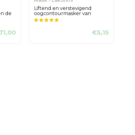
Mask - LakShmi
Liftend en verstevigend
en de
oogcontourmasker van
LakShmi met hya...
71,00
€5,15