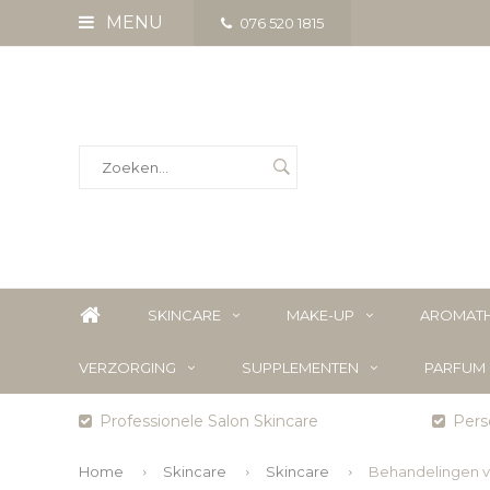
MENU
076 520 1815
SKINCARE
MAKE-UP
AROMATH
VERZORGING
SUPPLEMENTEN
PARFUM
Professionele Salon Skincare
Perso
Home
Skincare
Skincare
Behandelingen v