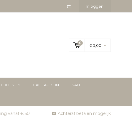
Inloggen
0
€0,00
YTOOLS
CADEAUBON
SALE
ging vanaf € 50
Achteraf betalen mogelijk