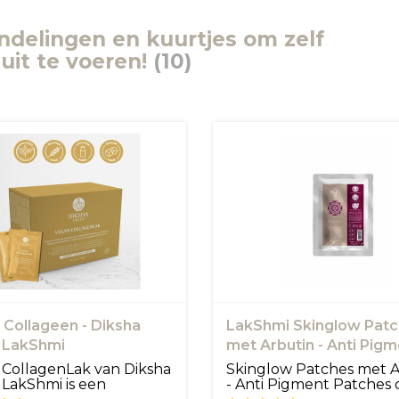
delingen en kuurtjes om zelf
 uit te voeren!
(10)
Collageen - Diksha
LakShmi Skinglow Pat
 LakShmi
met Arbutin - Anti Pig
Patches
CollagenLak van Diksha
Skinglow Patches met A
LakShmi is een
- Anti Pigment Patches