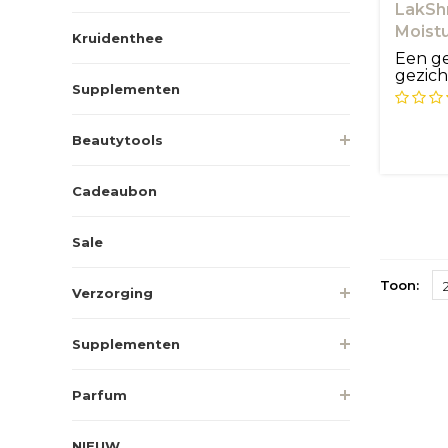
LakSh
Moistu
Kruidenthee
LakSh
Een g
gezic
Supplementen
de huid
Beautytools
Cadeaubon
Sale
Toon:
Verzorging
Supplementen
Parfum
NIEUW