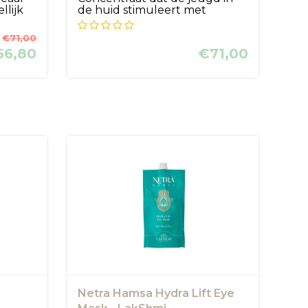
llijk
de huid stimuleert met
maritiem ...
€71,00
56,80
€71,00
Netra Hamsa Hydra Lift Eye