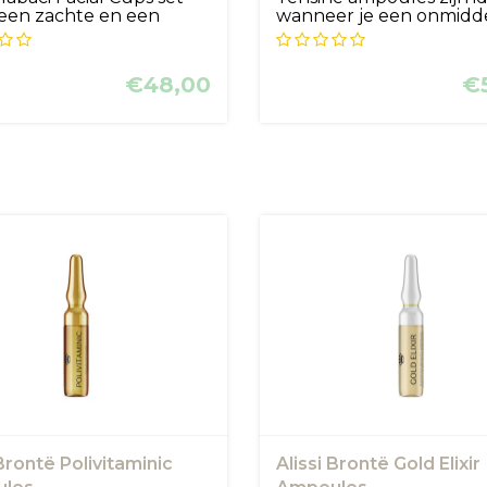
een zachte en een
wanneer je een onmidde
...
FLA...
€48,00
€
 Brontë Polivitaminic
Alissi Brontë Gold Elixir