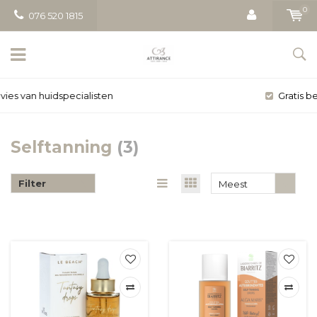
0
076 520 1815
Gratis bezorging vanaf € 50
Selftanning
(3)
Filter
Meest
bekeken