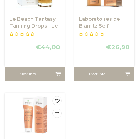
Le Beach Tantasy
Laboratoires de
Tanning Drops - Le
Biarritz Self
Beach
Tanning Drops
Face and Body
€44,00
€26,90
Meer info
Meer info