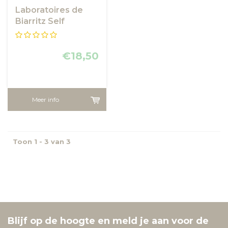
Laboratoires de
Biarritz Self
Tanning Lotion
Face and Body
€18,50
Meer info
Toon 1 - 3 van 3
Blijf op de hoogte en meld je aan voor de