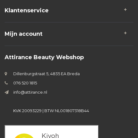
Klantenservice
Mijn account
Attirance Beauty Webshop
Dillenburgstraat 5, 4835 EA Breda
076 520 1815
info@attirance.nl
KVK 20093229 | BTW NL001807318B44