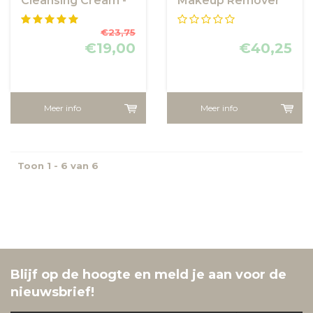
Cleansing Cream -
Makeup Remover
Reinigingscrème
€23,75
€19,00
€40,25
Meer info
Meer info
Toon 1 - 6 van 6
Blijf op de hoogte en meld je aan voor de
nieuwsbrief!