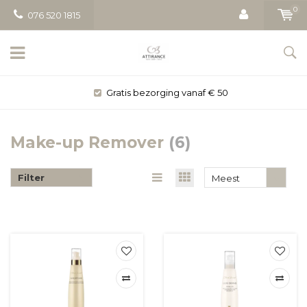
0
076 520 1815
Gratis bezorging vanaf € 50
Make-up Remover
(6)
Filter
Meest
bekeken