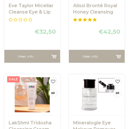
Eve Taylor Micellar
Alissi Brontë Royal
Cleanse Eye & Lip
Honey Cleansing
Balm
€32,50
€42,50
Meer info
Meer info
SALE
LakShmi Tridosha
Mineralogie Eye