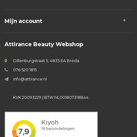
Mijn account
Attirance Beauty Webshop
Dillenburgstraat 5, 4835 EA Breda
076 520 1815
info@attirance.nl
KVK 20093229 | BTW NL001807318B44