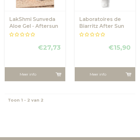
LakShmi Sunveda
Laboratoires de
Aloe Gel - Aftersun
Biarritz After Sun
van LakShmi
Fluid
€27,73
€15,90
Meer info
Meer info
Toon 1 - 2 van 2