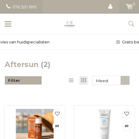
0
076 520 1815
Gratis bezorging vanaf € 50
Aftersun
(2)
Filter
Meest
bekeken