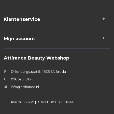
Klantenservice
Mijn account
Attirance Beauty Webshop
Dillenburgstraat 5, 4835 EA Breda
076 520 1815
info@attirance.nl
KVK 20093229 | BTW NL001807318B44