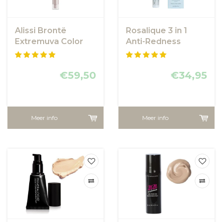
Alissi Brontë
Rosalique 3 in 1
Extremuva Color
Anti-Redness
Facial SPF50+ 90
Miracle Formula
ml
SPF50 - anti
€59,50
roodheid crème
€34,95
Meer info
Meer info