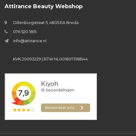
Attirance Beauty Webshop
Dillenburgstraat 5, 4835 EA Breda
076 520 1815
info@attirance.nl
KVK 20093229 | BTW NL001807318B44