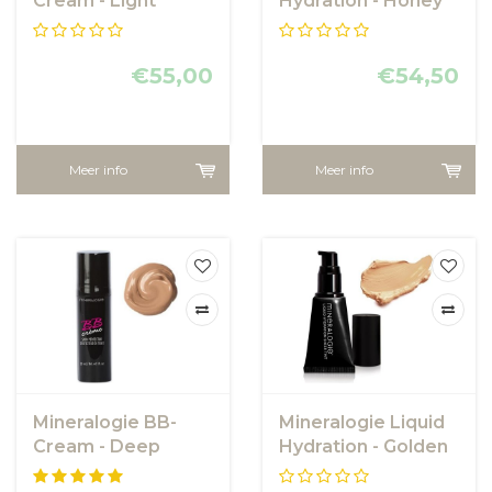
Cream - Light
Hydration - Honey
Bronze
€55,00
€54,50
Meer info
Meer info
Mineralogie BB-
Mineralogie Liquid
Cream - Deep
Hydration - Golden
Beige
Sand