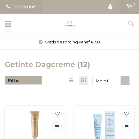
0
076 520 1815
Gratis bezorging vanaf € 50
Getinte Dagcreme
(12)
Filter
Meest
bekeken