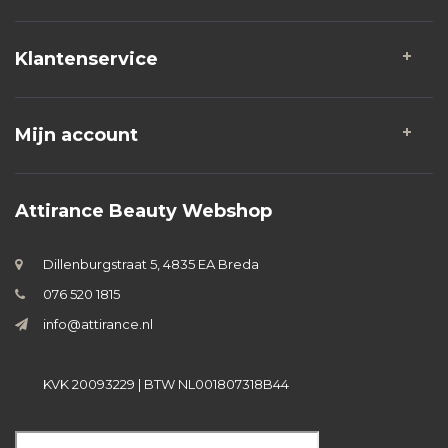
Klantenservice
Mijn account
Attirance Beauty Webshop
Dillenburgstraat 5, 4835 EA Breda
076 520 1815
info@attirance.nl
KVK 20093229 | BTW NL001807318B44