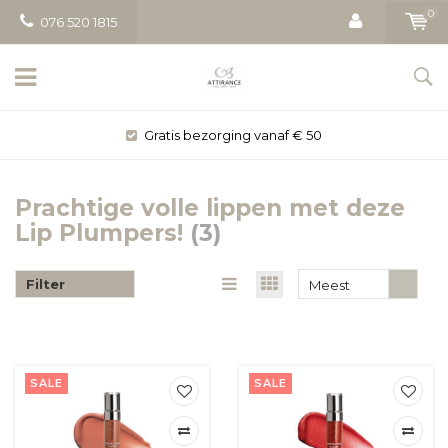
0
076 520 1815
Gratis bezorging vanaf € 50
Prachtige volle lippen met deze
Lip Plumpers!
(3)
Filter
Meest
bekeken
SALE
SALE