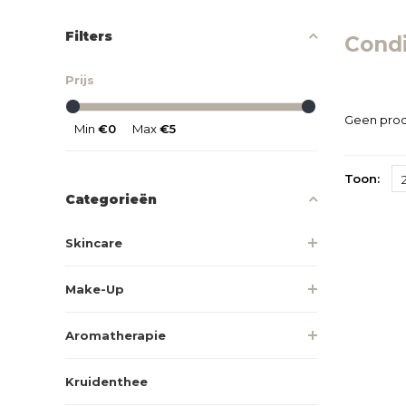
Filters
Condi
Prijs
Geen prod
Min
€0
Max
€5
Toon:
Categorieën
Skincare
Make-Up
Aromatherapie
Kruidenthee