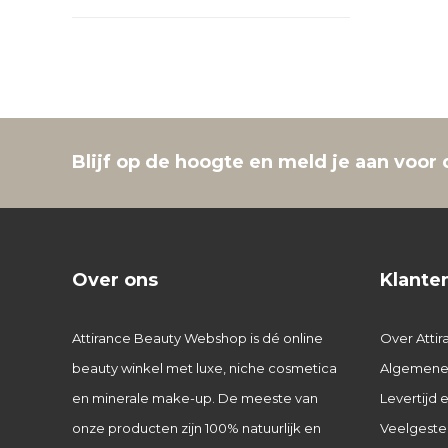
Blijf op de hoogte en meld je aan voor 
Over ons
Klante
Attirance Beauty Webshop is dé online
Over Attir
beauty winkel met luxe, niche cosmetica
Algemene
en minerale make-up. De meeste van
Levertijd
onze producten zijn 100% natuurlijk en
Veelgeste