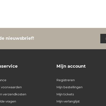
de nieuwsbrief!
nservice
Mijn account
ance
Registreren
 voorwaarden
Mijn bestellingen
 en verzendkosten
Mijn tickets
lde vragen
Mijn verlanglijst