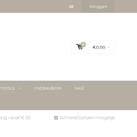
Inloggen
0
€0,00
YTOOLS
CADEAUBON
SALE
ging vanaf € 50
Achteraf betalen mogelijk