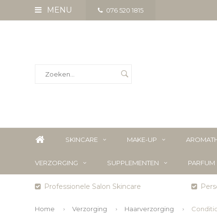
MENU
076 520 1815
SKINCARE
MAKE-UP
AROMATH
VERZORGING
SUPPLEMENTEN
PARFUM
Professionele Salon Skincare
Perso
Home
Verzorging
Haarverzorging
Conditi