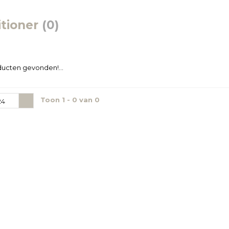
tioner
(0)
ucten gevonden!...
Toon 1 - 0 van 0
24