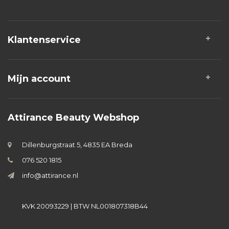
Klantenservice
Mijn account
Attirance Beauty Webshop
Dillenburgstraat 5, 4835 EA Breda
076 520 1815
info@attirance.nl
KVK 20093229 | BTW NL001807318B44