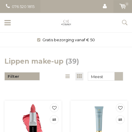
0
076 520 1815
Gratis bezorging vanaf € 50
Lippen make-up
(39)
Filter
Meest
bekeken