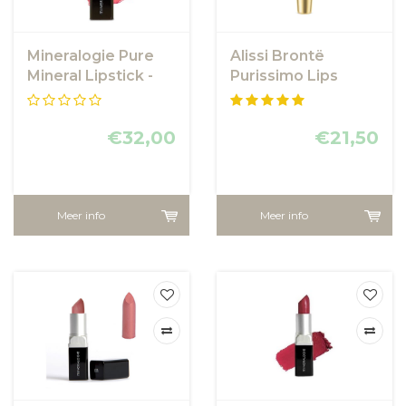
Mineralogie Pure
Alissi Brontë
Mineral Lipstick -
Purissimo Lips
Pink Lemonade
Voluminizer 15 ml
€32,00
€21,50
Meer info
Meer info