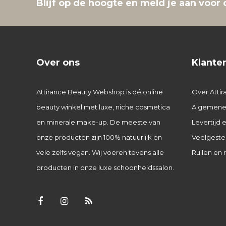
Blijf op de hoogte en meld je aan voor 
Over ons
Klante
Attirance Beauty Webshop is dé online
Over Attir
beauty winkel met luxe, niche cosmetica
Algemene
en minerale make-up. De meeste van
Levertijd
onze producten zijn 100% natuurlijk en
Veelgeste
vele zelfs vegan. Wij voeren tevens alle
Ruilen en 
producten in onze luxe schoonheidssalon.