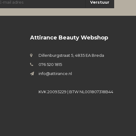
Verstuur
Attirance Beauty Webshop
Dillenburgstraat 5, 4835 EA Breda
076 520 1815
info@attirance.nl
KVK 20093229 | BTW NL001807318B44