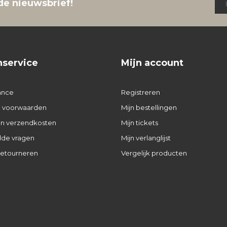
de nieuwsbrief!
nservice
Mijn account
ance
Registreren
 voorwaarden
Mijn bestellingen
 en verzendkosten
Mijn tickets
lde vragen
Mijn verlanglijst
retourneren
Vergelijk producten