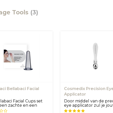
age Tools
(3)
aci Bellabaci Facial
Cosmedix Precision Ey
Applicator
labaci Facial Cups set
Door middel van de prec
een zachte en een
eye applicator zul je jo
...
oogc...