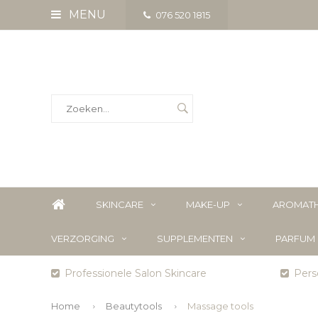
MENU
076 520 1815
SKINCARE
MAKE-UP
AROMATH
VERZORGING
SUPPLEMENTEN
PARFUM
Professionele Salon Skincare
Perso
Home
Beautytools
Massage tools