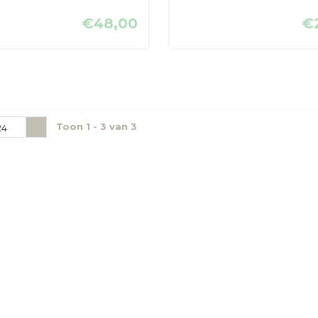
€48,00
€
Toon 1 - 3 van 3
24