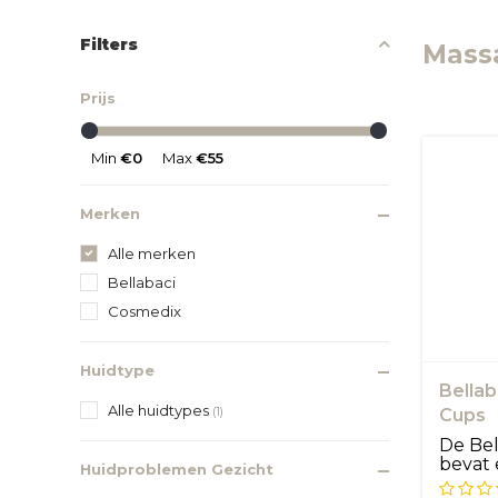
Filters
Mass
Prijs
Min
€0
Max
€55
Merken
Alle merken
Bellabaci
Cosmedix
Huidtype
Bellab
Alle huidtypes
(1)
Cups
De Bel
bevat 
Huidproblemen Gezicht
harde g