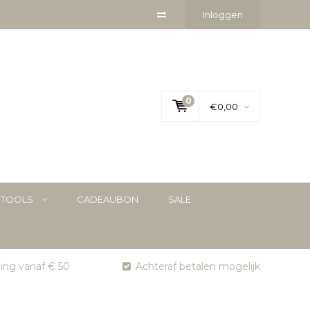
Inloggen
0
€0,00
YTOOLS
CADEAUBON
SALE
ging vanaf € 50
Achteraf betalen mogelijk