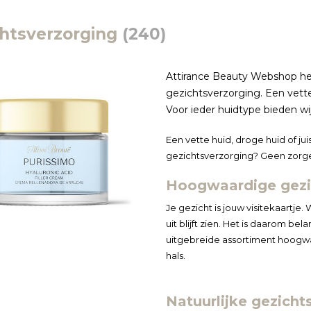
htsverzorging
(240)
Attirance Beauty Webshop hec
gezichtsverzorging. Een vette
Voor ieder huidtype bieden wij
Een vette huid, droge huid of ju
gezichtsverzorging? Geen zorge
Hoogwaardige gezic
Je gezicht is jouw visitekaartj
uit blijft zien. Het is daarom bel
uitgebreide assortiment hoog
hals.
Natuurlijke gezicht