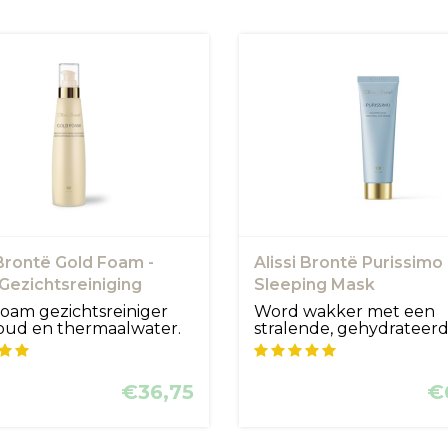
 Brontë Gold Foam -
Alissi Brontë Purissimo
ezichtsreiniging
Sleeping Mask
oam gezichtsreiniger
Word wakker met een
oud en thermaalwater.
stralende, gehydrateer
..
huid! PURISSIMO...
€36,75
€