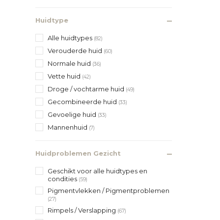
Huidtype
Alle huidtypes
(82)
Verouderde huid
(60)
Normale huid
(36)
Vette huid
(42)
Droge / vochtarme huid
(49)
Gecombineerde huid
(33)
Gevoelige huid
(33)
Mannenhuid
(7)
Huidproblemen Gezicht
Geschikt voor alle huidtypes en
condities
(59)
Pigmentvlekken / Pigmentproblemen
(27)
Rimpels / Verslapping
(67)