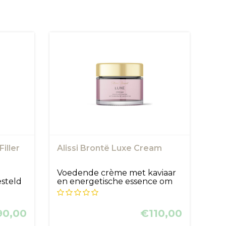
Filler
Alissi Brontë Luxe Cream
Voedende crème met kaviaar
steld
en energetische essence om
de aa...
90,00
€110,00