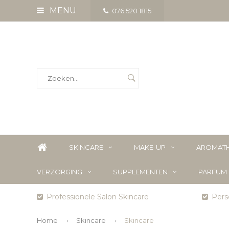
MENU
076 520 1815
SKINCARE
MAKE-UP
AROMATH
VERZORGING
SUPPLEMENTEN
PARFUM
Professionele Salon Skincare
Perso
Home
Skincare
Skincare