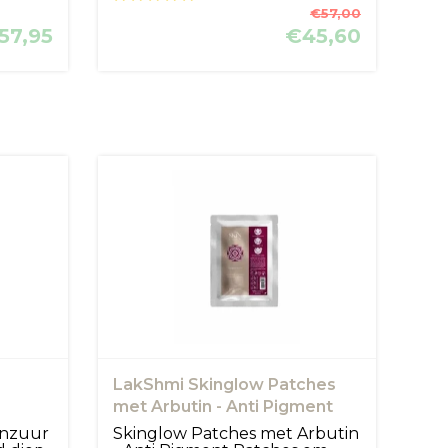
€57,00
57,95
€45,60
LakShmi Skinglow Patches
met Arbutin - Anti Pigment
Patches
onzuur
Skinglow Patches met Arbutin