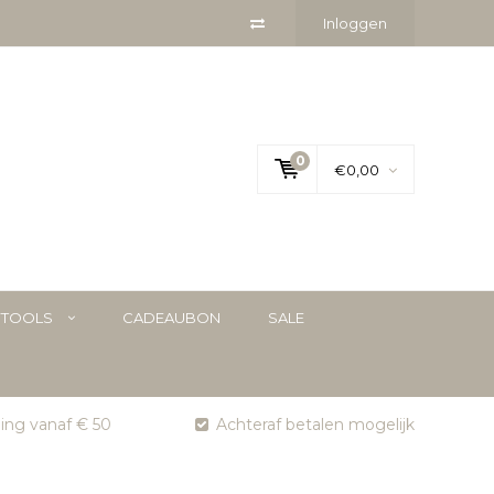
Inloggen
0
€0,00
YTOOLS
CADEAUBON
SALE
ging vanaf € 50
Achteraf betalen mogelijk