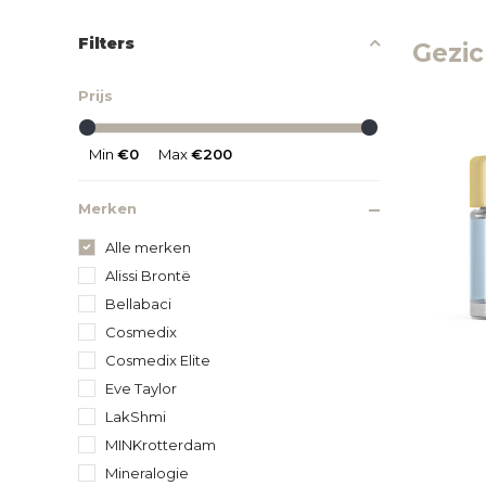
Filters
Gezic
Prijs
Min
€0
Max
€200
Merken
Alle merken
Alissi Brontë
Bellabaci
Cosmedix
Cosmedix Elite
Eve Taylor
LakShmi
MINKrotterdam
Mineralogie