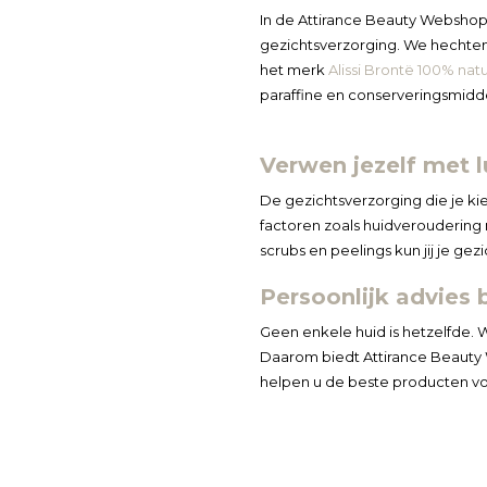
In de Attirance Beauty Webshop
gezichtsverzorging. We hechten 
het merk
Alissi Brontë 100% natu
paraffine en conserveringsmidd
Verwen jezelf met l
De gezichtsverzorging die je kie
factoren zoals huidverouderin
scrubs en peelings kun jij je ge
Persoonlijk advies 
Geen enkele huid is hetzelfde. W
Daarom biedt Attirance Beauty
helpen u de beste producten vo