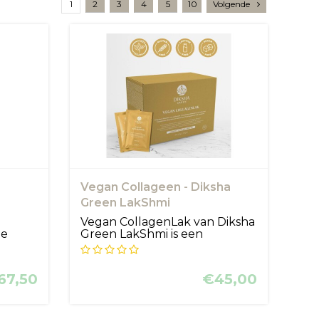
1
2
3
4
5
10
Volgende
Vegan Collageen - Diksha
Green LakShmi
Vegan CollagenLak van Diksha
de
Green LakShmi is een
plantaardi...
67,50
€45,00