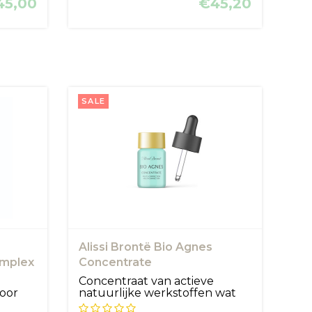
45,00
€45,20
SALE
Alissi Brontë Bio Agnes
omplex
Concentrate
Concentraat van actieve
oor
natuurlijke werkstoffen wat
v...
helpt om...