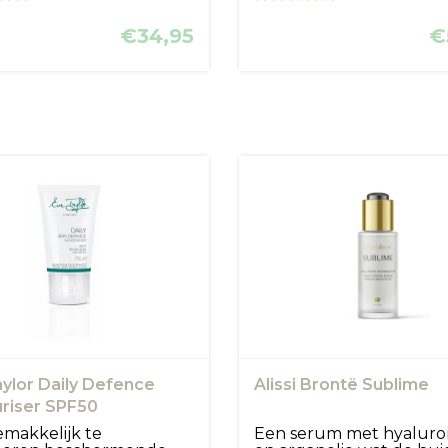
€34,95
€
ylor Daily Defence
Alissi Brontë Sublime
riser SPF50
makkelijk te
Een serum met hyalur