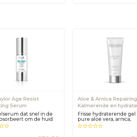
ylor Age Resist
Aloe & Arnica Repairing
ting Serum
Kalmerende en hydrat
gel
lserum dat snel in de
Frisse hydraterende gel
bsorbeert om de huid
pure aloë vera, arnica,
hyaluro...