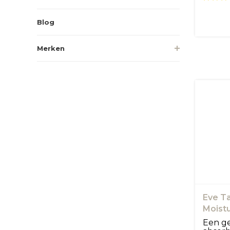
Blog
Merken
Eve Ta
Moistu
Een ge