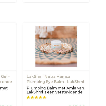
 Gel -
LakShmi Netra Hamsa
erende
Plumping Eye Balm - LakShmi
 met
Plumping Balm met Amla van
LakShmi is een verstevigende
oogc...