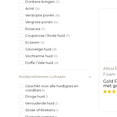
Donkere kringen
(12)
Acné
(26)
Verstopte poriën
(36)
Vergrote poriën
(34)
Rosacea
(10)
Couperose / Rode huid
(17)
Eczeem
(10)
Gevoelige huid
(28)
Vochtarme huid
(53)
Doffe / Vale huid
(49)
Alissi
Foam G
Huidproblemen Lichaam
Gold F
met g
Geschikt voor alle huidtypes en
Gold F.
condities
(6)
Droge huid
(1)
Verouderde huid
(2)
Striae of littekens
(1)
Pigmentvorming