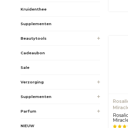
Kruidenthee
Supplementen
Beautytools
Cadeaubon
Sale
Verzorging
Supplementen
Rosali
Miracl
Parfum
roodh
Rosali
Miracl
speci...
NIEUW