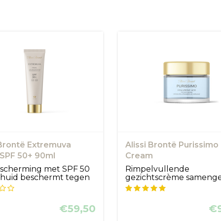
 Brontë Extremuva
Alissi Brontë Purissimo 
 SPF 50+ 90ml
Cream
scherming met SPF 50
Rimpelvullende
 huid beschermt tegen
gezichtscrème samenge
..
uit een complex v...
€59,50
€