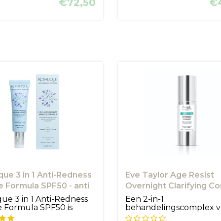
€72,50
€
que 3 in 1 Anti-Redness
Eve Taylor Age Resist
e Formula SPF50 - anti
Overnight Clarifying C
eid crème
que 3 in 1 Anti-Redness
Een 2-in-1
e Formula SPF50 is
behandelingscomplex v
het verminderen van gro