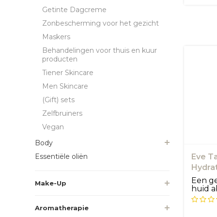
Getinte Dagcreme
Zonbescherming voor het gezicht
Maskers
Behandelingen voor thuis en kuur
producten
Tiener Skincare
Men Skincare
(Gift) sets
Zelfbruiners
Vegan
Body
Essentiële oliën
Eve Ta
Hydra
Een ge
Make-Up
huid a
op te...
Aromatherapie