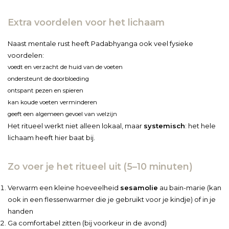
Extra voordelen voor het lichaam
Naast mentale rust heeft Padabhyanga ook veel fysieke
voordelen:
voedt en verzacht de huid van de voeten
ondersteunt de doorbloeding
ontspant pezen en spieren
kan koude voeten verminderen
geeft een algemeen gevoel van welzijn
Het ritueel werkt niet alleen lokaal, maar
systemisch
: het hele
lichaam heeft hier baat bij.
Zo voer je het ritueel uit (5–10 minuten)
Verwarm een kleine hoeveelheid
sesamolie
au bain-marie (kan
ook in een flessenwarmer die je gebruikt voor je kindje) of in je
handen
Ga comfortabel zitten (bij voorkeur in de avond)