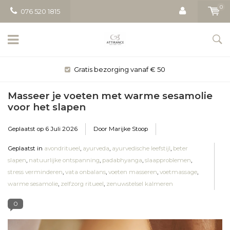
0
076 520 1815
Gratis bezorging vanaf € 50
Masseer je voeten met warme sesamolie
voor het slapen
Geplaatst op
6 Juli 2026
Door Marijke Stoop
Geplaatst in
avondritueel
,
ayurveda
,
ayurvedische leefstijl
,
beter
slapen
,
natuurlijke ontspanning
,
padabhyanga
,
slaapproblemen
,
stress verminderen
,
vata onbalans
,
voeten masseren
,
voetmassage
,
warme sesamolie
,
zelfzorg ritueel
,
zenuwstelsel kalmeren
0