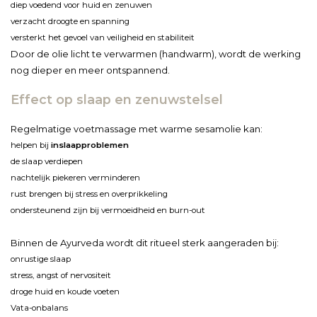
diep voedend voor huid en zenuwen
verzacht droogte en spanning
versterkt het gevoel van veiligheid en stabiliteit
Door de olie licht te verwarmen (handwarm), wordt de werking
nog dieper en meer ontspannend.
Effect op slaap en zenuwstelsel
Regelmatige voetmassage met warme sesamolie kan:
helpen bij
inslaapproblemen
de slaap verdiepen
nachtelijk piekeren verminderen
rust brengen bij stress en overprikkeling
ondersteunend zijn bij vermoeidheid en burn-out
Binnen de Ayurveda wordt dit ritueel sterk aangeraden bij:
onrustige slaap
stress, angst of nervositeit
droge huid en koude voeten
Vata-onbalans