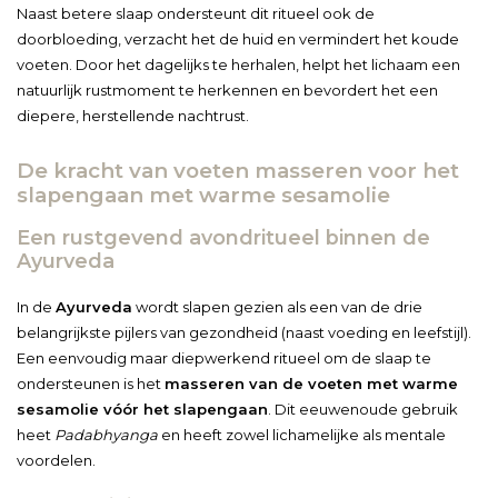
Naast betere slaap ondersteunt dit ritueel ook de
doorbloeding, verzacht het de huid en vermindert het koude
voeten. Door het dagelijks te herhalen, helpt het lichaam een
natuurlijk rustmoment te herkennen en bevordert het een
diepere, herstellende nachtrust.
De kracht van voeten masseren voor het
slapengaan met warme sesamolie
Een rustgevend avondritueel binnen de
Ayurveda
In de
Ayurveda
wordt slapen gezien als een van de drie
belangrijkste pijlers van gezondheid (naast voeding en leefstijl).
Een eenvoudig maar diepwerkend ritueel om de slaap te
ondersteunen is het
masseren van de voeten met warme
sesamolie vóór het slapengaan
. Dit eeuwenoude gebruik
heet
Padabhyanga
en heeft zowel lichamelijke als mentale
voordelen.