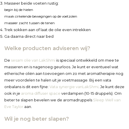
Masseer beide voeten rustig:
begin bij de hielen
maak cirkelende bewegingen op de voetzolen
masseer zacht tussen de tenen
Trek sokken aan of laat de olie even intrekken
Ga daarna direct naar bed
Welke producten adviseren wij?
De
sesam olie van LakShmi
is speciaal ontwikkeld om mee te
masseren en is nagenoeg geurloos. Je kunt er eventueel wat
etherische oliën aan toevoegen om zo met aromatherapie nog
meer voordelen te halen uit je voetmassage. Bij een vata
onbalans is dit een fijne:
Vata synergie vanLakShmi
. Je kunt deze
ook in je
aroma diffuser space
verdampen (10-15 druppels). Om
beter te slapen bevelen we de aromadruppels
Sleep Well van
Eve Taylor
aan.
Wil je nog beter slapen?