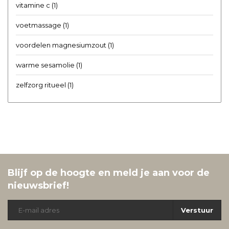
vitamine c
(1)
voetmassage
(1)
voordelen magnesiumzout
(1)
warme sesamolie
(1)
zelfzorg ritueel
(1)
Blijf op de hoogte en meld je aan voor de
nieuwsbrief!
Verstuur