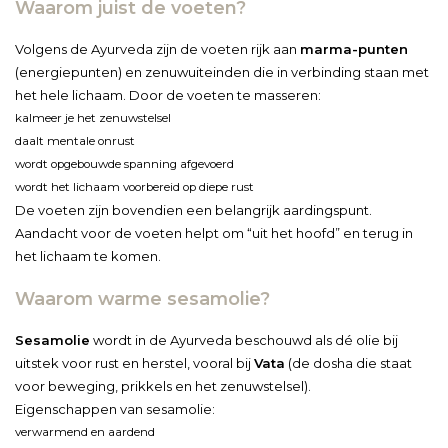
Waarom juist de voeten?
Volgens de Ayurveda zijn de voeten rijk aan
marma-punten
(energiepunten) en zenuwuiteinden die in verbinding staan met
het hele lichaam. Door de voeten te masseren:
kalmeer je het zenuwstelsel
daalt mentale onrust
wordt opgebouwde spanning afgevoerd
wordt het lichaam voorbereid op diepe rust
De voeten zijn bovendien een belangrijk aardingspunt.
Aandacht voor de voeten helpt om “uit het hoofd” en terug in
het lichaam te komen.
Waarom warme sesamolie?
Sesamolie
wordt in de Ayurveda beschouwd als dé olie bij
uitstek voor rust en herstel, vooral bij
Vata
(de dosha die staat
voor beweging, prikkels en het zenuwstelsel).
Eigenschappen van sesamolie:
verwarmend en aardend