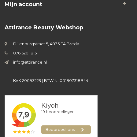
Mijn account
Attirance Beauty Webshop
Dillenburgstraat 5, 4835 EA Breda
076 520 1815
info@attirance.nl
KVK 20093229 | BTW NL001807318B44