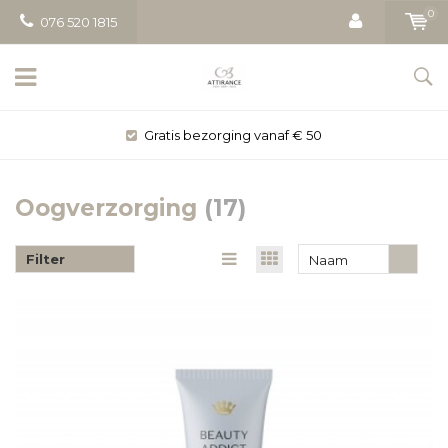
0
076 520 1815
Gratis bezorging vanaf € 50
Oogverzorging
(17)
Filter
Naam
oplopend