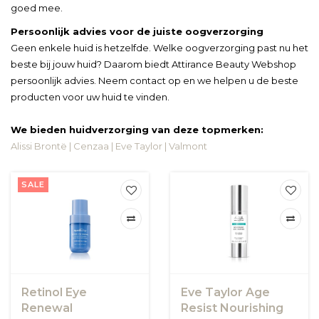
goed mee.
Persoonlijk advies voor de juiste oogverzorging
Geen enkele huid is hetzelfde. Welke oogverzorging past nu het
beste bij jouw huid? Daarom biedt Attirance Beauty Webshop
persoonlijk advies. Neem contact op en we helpen u de beste
producten voor uw huid te vinden.
We bieden huidverzorging van deze topmerken:
Alissi Brontë
|
Cenzaa
|
Eve Taylor
|
Valmont
SALE
Retinol Eye
Eve Taylor Age
Renewal
Resist Nourishing