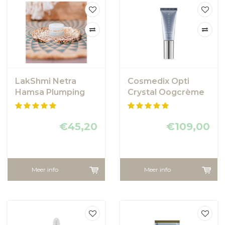
LakShmi Netra
Cosmedix Opti
Hamsa Plumping
Crystal Oogcrème
Eye Balm - LakShmi
€45,20
€109,00
Meer info
Meer info