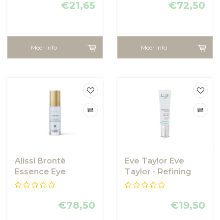
€21,65
€72,50
Meer info
Meer info
Alissi Brontë
Eve Taylor Eve
Essence Eye
Taylor - Refining
Contour Cream 30
Eye Gel
ml
€78,50
€19,50