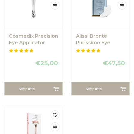
Cosmedix Precision
Alissi Brontë
Eye Applicator
Purissimo Eye
Contour Duo
Therapy
€25,00
€47,50
Meer info
Meer info