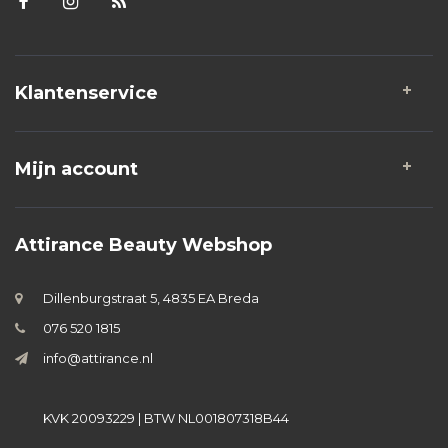
Klantenservice
Mijn account
Attirance Beauty Webshop
Dillenburgstraat 5, 4835 EA Breda
076 520 1815
info@attirance.nl
KVK 20093229 | BTW NL001807318B44