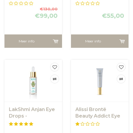
Eye Complex
€130,00
€99,00
€55,00
Meer info
Meer info
LakShmi Anjan Eye
Alissi Brontë
Drops -
Beauty Addict Eye
Oogdruppels
Contour Crème 15
LakShmi
ml