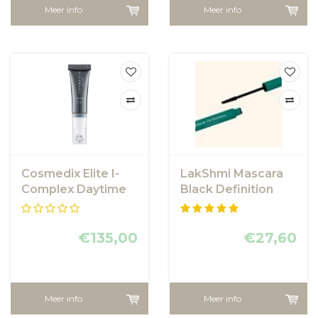
Meer info
Meer info
Cosmedix Elite I-
LakShmi Mascara
Complex Daytime
Black Definition
Eye Treatment
€135,00
€27,60
Meer info
Meer info