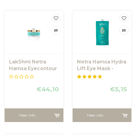
LakShmi Netra
Netra Hamsa Hydra
Hamsa Eyecontour
Lift Eye Mask -
Midnight Butter -
LakShmi
Oogcrème
€44,10
€5,15
Meer info
Meer info