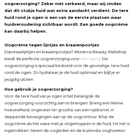
oogverzorging? Zeker niet verkeerd, maar wij vinden
dat dit stukje huid wat extra aandacht verdient. De tere
huid rond je ogen is een van de eerste plaatsen waar
huidveroudering zichtbaar wordt. Een goede oogcrème
kan daarbij helpen.
Oogcrème tegen lijntjes en kraaienpootjes
Expressielijntjes en kraaienpootjes? Attirance Beauty Webshop
biedt de perfecte oogverzorging voor
anti-aging
. De
oogverzorging is speciaal bedoeld voor de gevoelige, tere huid
rond de ogen. Zo hydrateer je de huid optimaal en blijf je er
jeugdig uitzien.
Hoe gebruik je oogverzorging?
Voor de tere huid van je ogen is het belangrijk de
oogverzorging voorzichtig aan te brengen. Breng een kleine
hoeveelheid, ongeveer ter grootte van een rijstkorrel, in
deppende bewegingen aan op de oogcontour. Klop de
oogcrème als het ware met je vingertoppen in de huid, tot het is
ingetrokken. Neem de oogleden en de buitenste ooghoeken