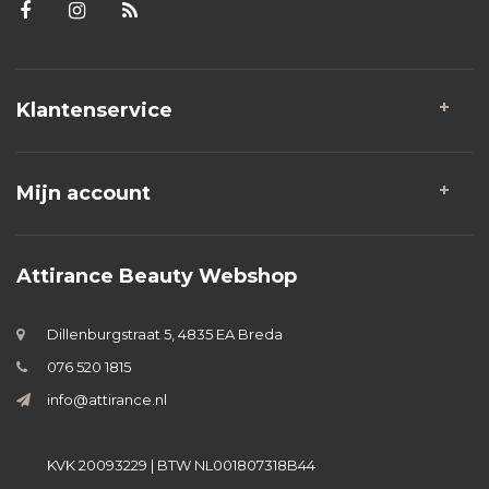
Klantenservice
Mijn account
Attirance Beauty Webshop
Dillenburgstraat 5, 4835 EA Breda
076 520 1815
info@attirance.nl
KVK 20093229 | BTW NL001807318B44