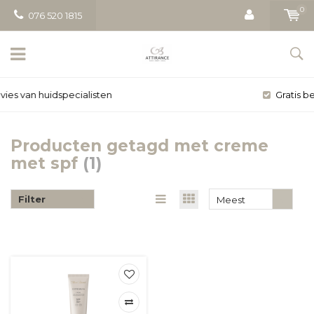
0
076 520 1815
Gratis bezorging vanaf € 50
Producten getagd met creme
met spf
(1)
Filter
Meest
bekeken