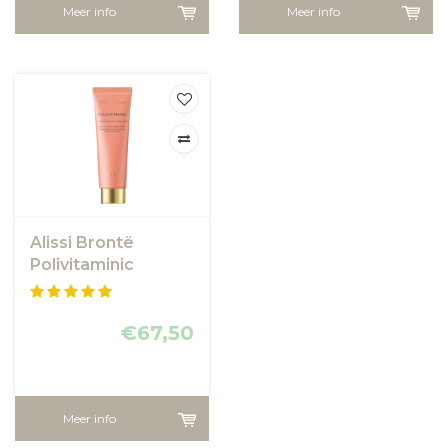
Meer info
Meer info
Alissi Brontë
Polivitaminic
Bubble Masker
€67,50
Meer info