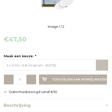
Image
1
/ 2
€47,50
Maak een keuze:
*
4 x 3 ml + 0,8 ml serum - €47,50
-
+
TOEVOEGEN AAN WINKELWAGEN
Gratis thuisbezorgd vanaf €50
Beschrijving