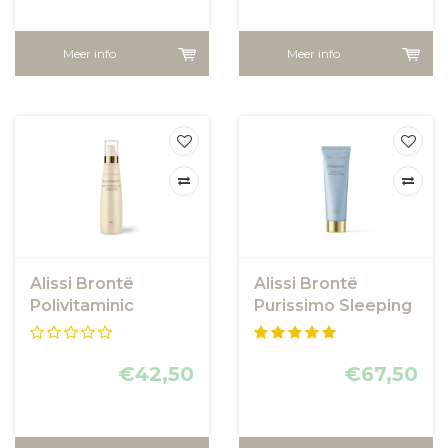
Meer info
Meer info
Alissi Brontë
Alissi Brontë
Polivitaminic
Purissimo Sleeping
Cleanser
Mask
€42,50
€67,50