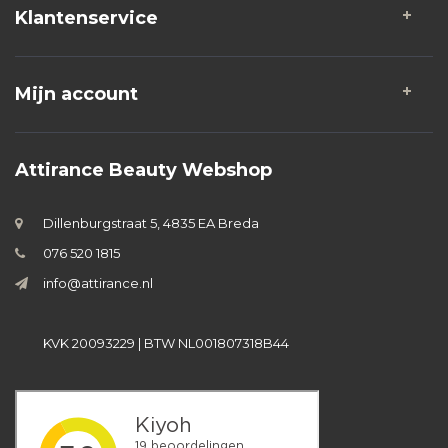
Klantenservice
Mijn account
Attirance Beauty Webshop
Dillenburgstraat 5, 4835 EA Breda
076 520 1815
info@attirance.nl
KVK 20093229 | BTW NL001807318B44