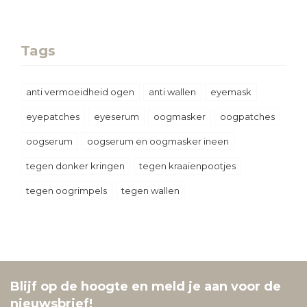
Tags
anti vermoeidheid ogen
anti wallen
eyemask
eyepatches
eyeserum
oogmasker
oogpatches
oogserum
oogserum en oogmasker ineen
tegen donker kringen
tegen kraaienpootjes
tegen oogrimpels
tegen wallen
Blijf op de hoogte en meld je aan voor de
nieuwsbrief!