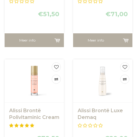
€51,50
€71,00
Meer info
Meer info
Alissi Brontë
Alissi Brontë Luxe
Polivitaminic Cream
Demaq