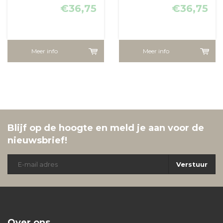
€36,75
€36,75
Meer info
Meer info
Blijf op de hoogte en meld je aan voor de
nieuwsbrief!
Verstuur
Over ons