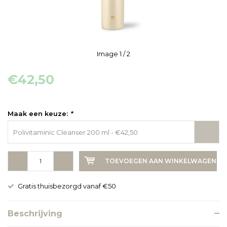
Image
1
/ 2
€42,50
Maak een keuze:
*
Polivitaminic Cleanser 200 ml - €42,50
-
+
TOEVOEGEN AAN WINKELWAGEN
Gratis thuisbezorgd vanaf €50
Beschrijving