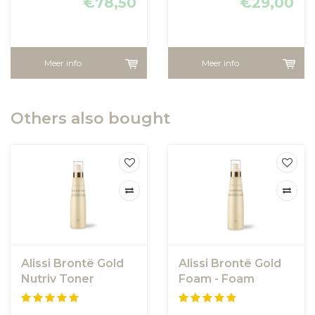
€78,50
€29,00
Meer info
Meer info
Others also bought
Alissi Brontë Gold
Alissi Brontë Gold
Nutriv Toner
Foam - Foam
Gezichtsreiniging