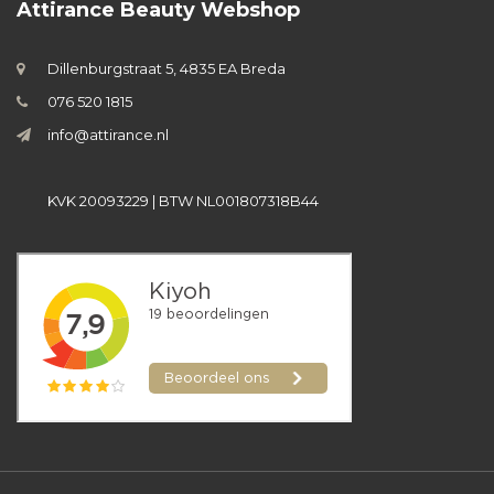
Attirance Beauty Webshop
Dillenburgstraat 5, 4835 EA Breda
076 520 1815
info@attirance.nl
KVK 20093229 | BTW NL001807318B44