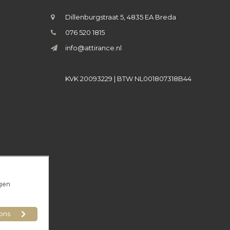
Dillenburgstraat 5, 4835 EA Breda
076 520 1815
info@attirance.nl
KVK 20093229 | BTW NL001807318B44