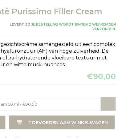
ntë Purissimo Filler Cream
LEVERTIJD
JE BESTELLING WORDT BINNEN 2 WERKDAGEN
VERZONDEN.
 gezichtscrème samengesteld uit een complex
n hyaluronzuur (AH) van hoge zuiverheid. De
 ultra-hydraterende vloeibare textuur met
r en witte musk-nuances.
€90,00
ream 50 ml - €90,00
Afbeelding vergroten
TOEVOEGEN AAN WINKELWAGEN