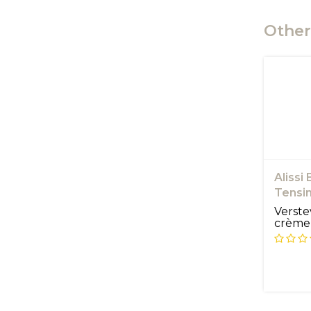
Other
Alissi
Tensin
Crea
Verst
crème 
weefse
voorko