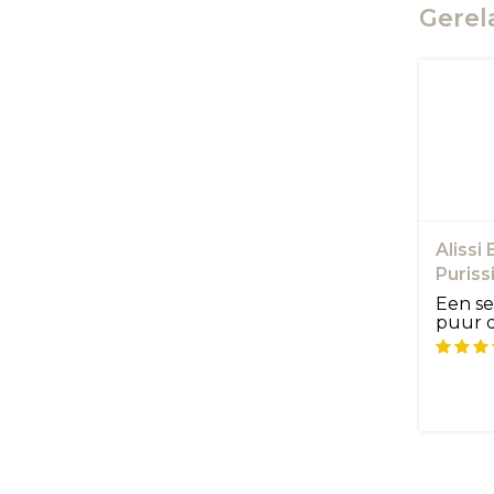
Gerel
Alissi
Puriss
Seru
Een s
puur d
hyalur
zorgt v