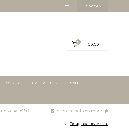
Inloggen
0
€0,00
YTOOLS
CADEAUBON
SALE
ging vanaf € 50
Achteraf betalen mogelijk
Terug naar overzicht