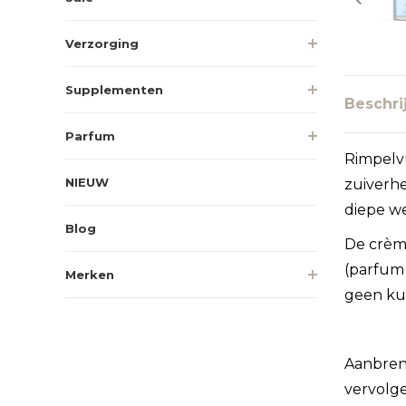
Verzorging
Supplementen
Beschri
Parfum
Rimpelv
NIEUW
zuiverh
diepe we
Blog
De crè
(parfum 
Merken
geen ku
Aanbreng
vervolge