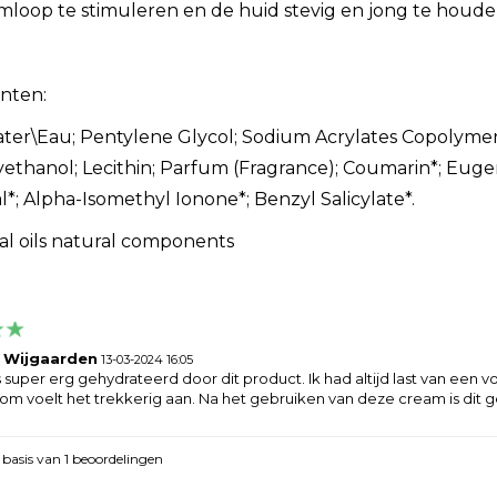
loop te stimuleren en de huid stevig en jong te houde
nten:
er\Eau; Pentylene Glycol; Sodium Acrylates Copolymer
thanol; Lecithin; Parfum (Fragrance); Coumarin*; Eugen
*; Alpha-Isomethyl Ionone*; Benzyl Salicylate*.
ial oils natural components
 Wijgaarden
13-03-2024 16:05
is super erg gehydrateerd door dit product. Ik had altijd last van een
m voelt het trekkerig aan. Na het gebruiken van deze cream is dit
 basis van
1
beoordelingen