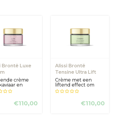
si Brontë Luxe
Alissi Brontë
am
Tensine Ultra Lift
Cream
ende crème
Crème met een
kaviaar en
liftend effect om
getische
weefsels
ce om de aa...
onmiddellijk te ve...
€110,00
€110,00