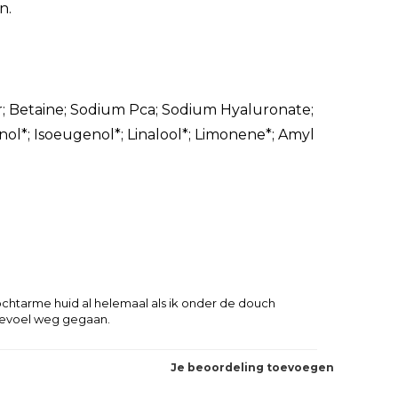
n.
; Betaine; Sodium Pca; Sodium Hyaluronate;
ol*; Isoeugenol*; Linalool*; Limonene*; Amyl
 vochtarme huid al helemaal als ik onder de douch
 gevoel weg gegaan.
Je beoordeling toevoegen