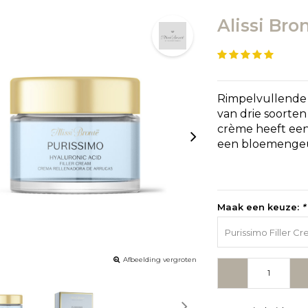
Alissi Bro
Rimpelvullende
van drie soorte
crème heeft een
een bloemengeu
Maak een keuze:
*
Purissimo Filler C
Afbeelding vergroten
-
+