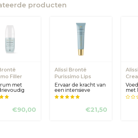
ateerde producten
 Brontë
Alissi Brontë
Alis
imo Filler
Purissimo Lips
Cre
m
Voluminizer 15 ml
erum met
Ervaar de kracht van
Voed
rievoudig
een intensieve
met 
onzuur, dat
lipverzorging die van
ener
oor d...
bi...
essen
€90,00
€21,50