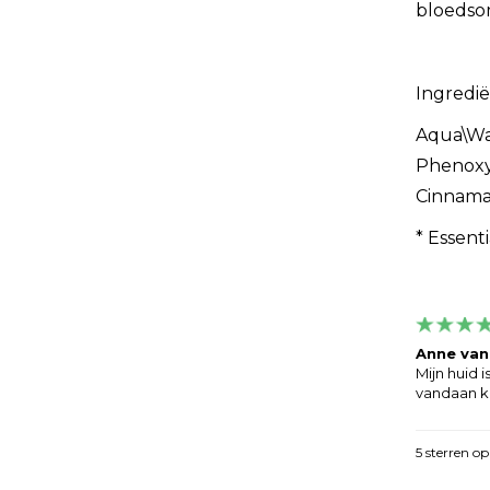
bloedsom
Ingredië
Aqua\Wat
Phenoxye
Cinnamal
* Essent
Anne van
Mijn huid 
vandaan ko
5
sterren op