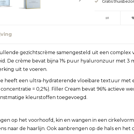
Gratis thuisbezo
jving
ullende gezichtscrème samengesteld uit een complex v
eid. De crème bevat bijna 1% puur hyaluronzuur met 3
rking uit te voeren.
me heeft een ultra-hydraterende vloeibare textuur me
concentratie = 0,2%). Filler Cream bevat 96% actieve wer
nstmatige kleurstoffen toegevoegd.
en op het voorhoofd, kin en wangen in een cirkelvorm
ns naar de haarlijn. Ook aanbrengen op de hals en he