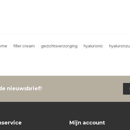
eme
filler cream
gezichtsverzorging
hyaluronic
hyaluronzu
de nieuwsbrief!
nservice
Mijn account