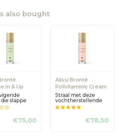
s also bought
 Brontë
Alissi Brontë
e In & Up
Polivitaminic Cream
m
evigende
Straal met deze
die slappe
vochtherstellende
ls helpt te
crème die de
men ...
vitaliteit e...
€75,00
€78,50