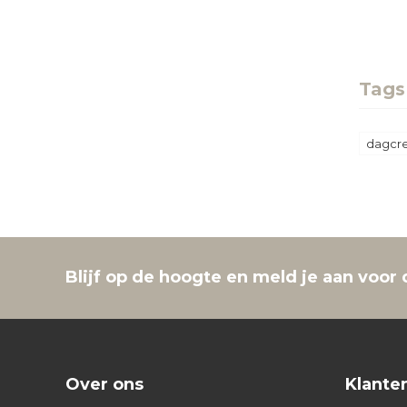
Tags
dagcr
Blijf op de hoogte en meld je aan voor 
Over ons
Klante