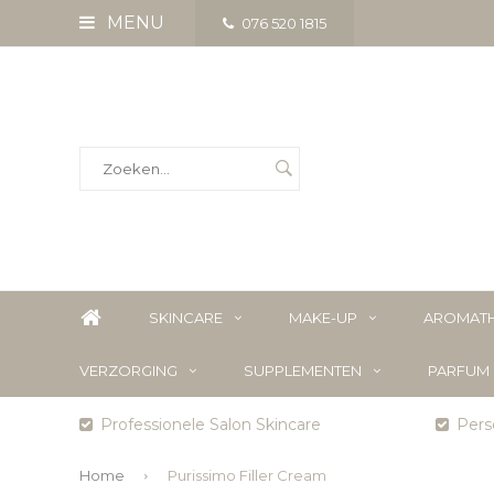
MENU
076 520 1815
SKINCARE
MAKE-UP
AROMATH
VERZORGING
SUPPLEMENTEN
PARFUM
Professionele Salon Skincare
Perso
Home
Purissimo Filler Cream