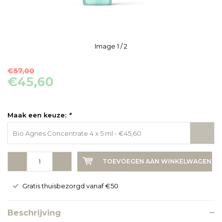
Image
1
/ 2
€57,00
€45,60
Maak een keuze:
*
Bio Agnes Concentrate 4 x 5 ml - €45,60
-
+
TOEVOEGEN AAN WINKELWAGEN
Gratis thuisbezorgd vanaf €50
Beschrijving