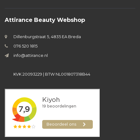
Attirance Beauty Webshop
Dillenburgstraat 5, 4835 EA Breda
076 520 1815
info@attirance.nl
KVK 20093229 | BTW NL001807318B44