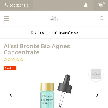
0
076 520 1815
Gratis bezorging vanaf € 50
Alissi Brontë Bio Agnes
Concentrate
SALE