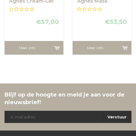
Agnes Cream-Gel
Agnes Mask
€57,00
€53,50
Meer info
Meer info
Blijf op de hoogte en meld je aan voor de
nieuwsbrief!
Verstuur