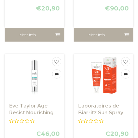
sunscreen SPF30
€20,90
€90,00
Meer info
Meer info
Eve Taylor Age
Laboratoires de
Resist Nourishing
Biarritz Sun Spray
Night Cream
SPF30
€46,00
€20,90