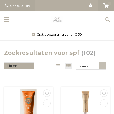
0
076 520 1815
Gratis bezorging vanaf € 50
Zoekresultaten voor spf
(102)
Filter
Meest
bekeken