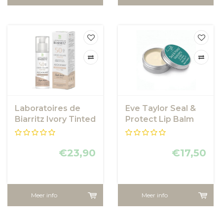
Laboratoires de
Eve Taylor Seal &
Biarritz Ivory Tinted
Protect Lip Balm
Face sunscreen
SPF10
SPF50
€23,90
€17,50
Meer info
Meer info