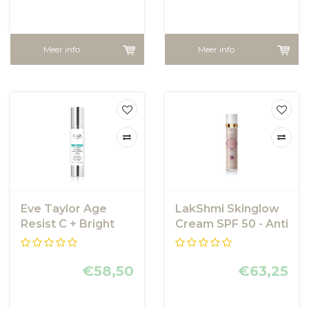
Meer info
Meer info
Eve Taylor Age
LakShmi Skinglow
Resist C + Bright
Cream SPF 50 - Anti
Priming Moisturiser
Pigment Crème
SPF 30
€58,50
€63,25