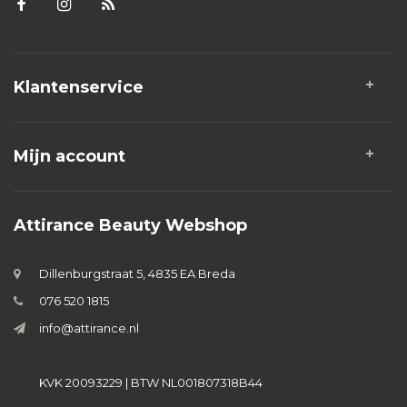
Klantenservice
Mijn account
Attirance Beauty Webshop
Dillenburgstraat 5, 4835 EA Breda
076 520 1815
info@attirance.nl
KVK 20093229 | BTW NL001807318B44