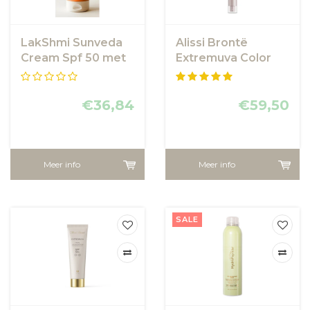
LakShmi Sunveda
Alissi Brontë
Cream Spf 50 met
Extremuva Color
amandelolie
Facial SPF50+ 90
ml
€36,84
€59,50
Meer info
Meer info
SALE