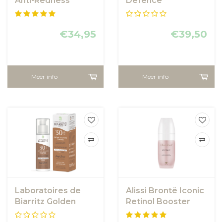
Anti-Redness
Defence
Miracle Formula
Moisturiser SPF50
SPF50 - anti
roodheid crème
€34,95
€39,50
Meer info
Meer info
Laboratoires de
Alissi Brontë Iconic
Biarritz Golden
Retinol Booster
Tinted Face
Serum