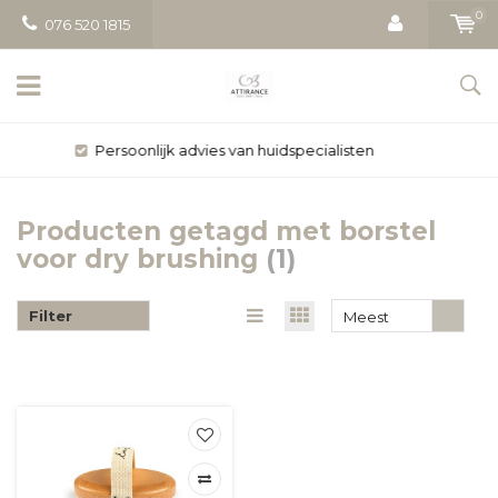
0
076 520 1815
Gratis bezorging vanaf € 50
Producten getagd met borstel
voor dry brushing
(1)
Filter
Meest
bekeken