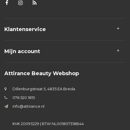
Klantenservice
Mijn account
Attirance Beauty Webshop
Dillenburgstraat 5, 4835 EA Breda
076 520 1815
info@attirance.nl
KVK 20093229 | BTW NL001807318B44