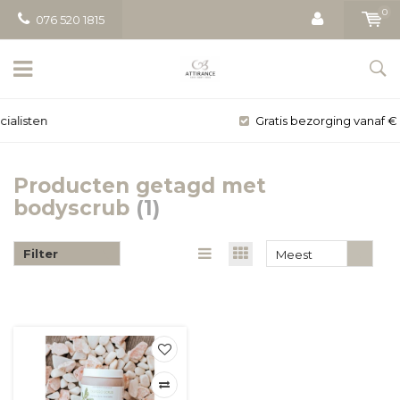
0
076 520 1815
Gratis bezorging vanaf € 50
Producten getagd met
bodyscrub
(1)
Filter
Meest
bekeken