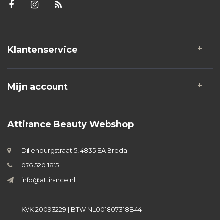
Klantenservice
Mijn account
Attirance Beauty Webshop
Dillenburgstraat 5, 4835 EA Breda
076 520 1815
info@attirance.nl
KVK 20093229 | BTW NL001807318B44