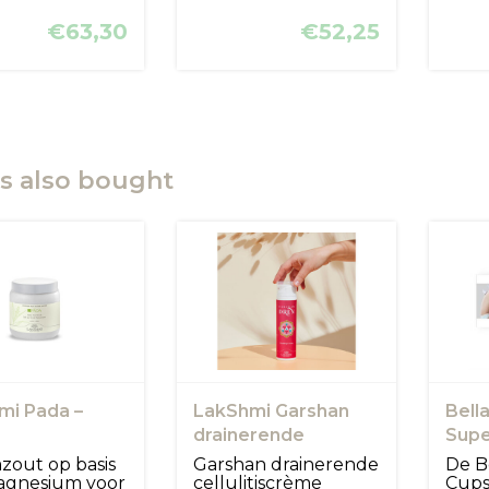
€63,30
€52,25
s also bought
mi Pada –
LakShmi Garshan
Bell
drainerende
Supe
siumzout |
cellulitiscrème
out op basis
Garshan drainerende
De B
/voetbad
agnesium voor
cellulitiscrème
Cups