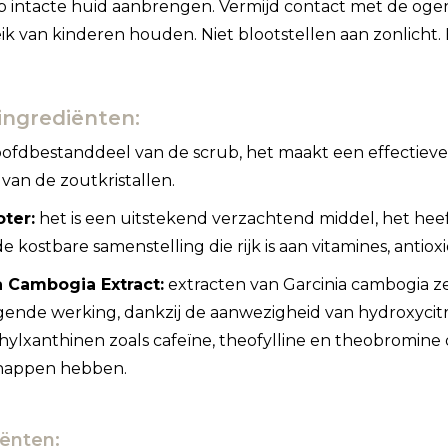
p intacte huid aanbrengen. Vermijd contact met de ogen,
ik van kinderen houden. Niet blootstellen aan zonlich
ingrediënten:
ofdbestanddeel van de scrub, het maakt een effectieve 
van de zoutkristallen.
oter:
het is een uitstekend verzachtend middel, het he
de kostbare samenstelling die rijk is aan vitamines, antio
a Cambogia Extract:
extracten van Garcinia cambogia 
gende werking, dankzij de aanwezigheid van hydroxycit
ylxanthinen zoals cafeïne, theofylline en theobromine
happen hebben.
iënten: