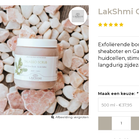
LakShmi G
Exfoliërende bo
sheaboter en Ga
huidcellen, stim
langdurig zijde
Maak een keuze:
*
500 ml - €37,95
Afbeelding vergroten
-
+