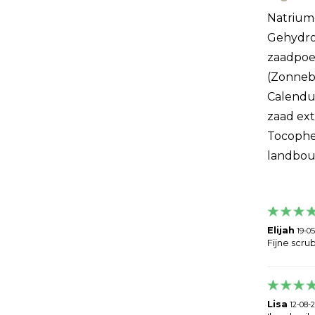
Natriumc
Gehydrog
zaadpoed
(Zonnebl
Calendula
zaad ext
Tocopher
landbo
Elijah
19-05
Fijne scru
Lisa
12-08-2