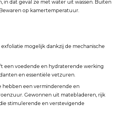
 in dat geval ze met water uit wassen. Buiten
t. Bewaren op kamertemperatuur.
exfoliatie mogelijk dankzij de mechanische
eft een voedende en hydraterende werking
xidanten en essentiële vetzuren.
ze hebben een verminderende en
roenzuur. G
ewonnen uit matebladeren, rijk
 die stimulerende en verstevigende