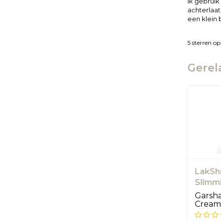
Ik gebruik
achterlaat
een klein 
5
sterren op
Gerel
LakSh
Slimm
Garsh
Cream
hermo
formule