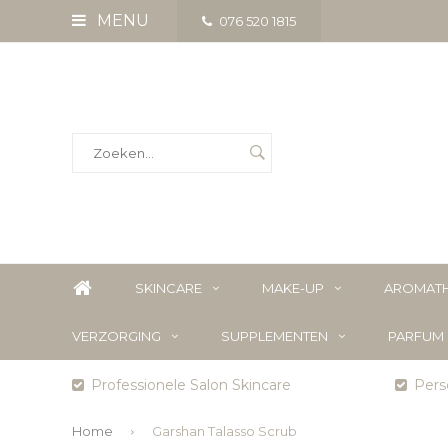
MENU
076 520 1815
SKINCARE
MAKE-UP
AROMATH
VERZORGING
SUPPLEMENTEN
PARFUM
Professionele Salon Skincare
Perso
Home
Garshan Talasso Scrub