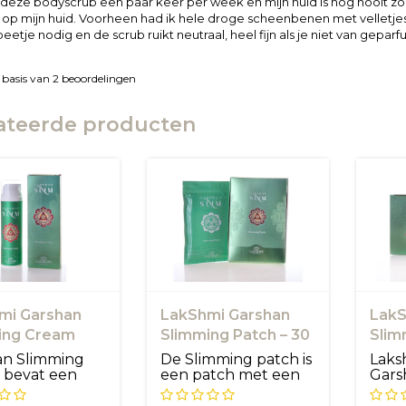
 deze bodyscrub een paar keer per week en mijn huid is nog nooit z
 op mijn huid. Voorheen had ik hele droge scheenbenen met velletje
beetje nodig en de scrub ruikt neutraal, heel fijn als je niet van gepa
 basis van
2
beoordelingen
ateerde producten
mi Garshan
LakShmi Garshan
LakS
ing Cream
Slimming Patch – 30
Slim
stuks
an Slimming
De Slimming patch is
Laks
 bevat een
een patch met een
Gars
dellerende
drainerend en
ter v
 die...
afslank...
ter...