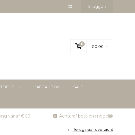
Inloggen
0
€0,00
YTOOLS
CADEAUBON
SALE
ging vanaf € 50
Achteraf betalen mogelijk
Terug naar overzicht