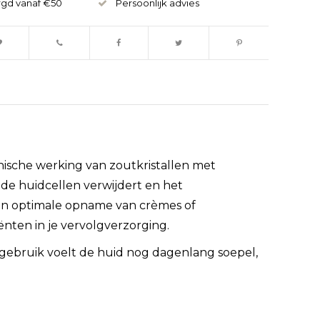
rgd vanaf €50
Persoonlijk advies
sche werking van zoutkristallen met
ode huidcellen verwijdert en het
een optimale opname van crèmes of
ënten in je vervolgverzorging.
 gebruik voelt de huid nog dagenlang soepel,