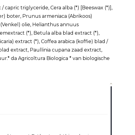
capric triglyceride, Cera alba (*) [Beeswax (*)],
r) boter, Prunus armeniaca (Abrikoos)
(Venkel) olie, Helianthus annuus
mextract (*), Betula alba blad extract (*),
ria) extract (*), Coffea arabica (koffie) blad /
blad extract, Paullinia cupana zaad extract,
r.* da Agricoltura Biologica * van biologische