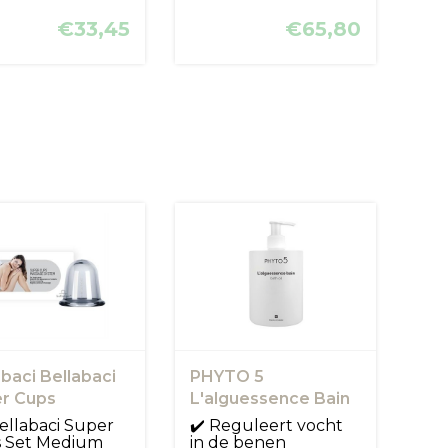
€33,45
€65,80
abaci Bellabaci
PHYTO 5
r Cups
L'alguessence Bain
Bath Oil
ellabaci Super
✔️ Reguleert vocht
 Set Medium
in de benen