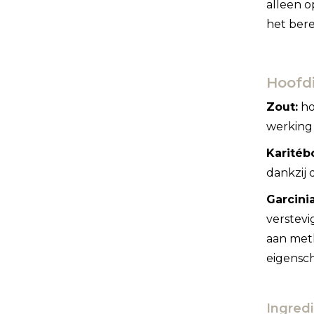
alleen o
het bere
Hoofd
Zout:
ho
werking 
Karitéb
dankzij 
Garcini
verstevi
aan meth
eigensc
Ingred