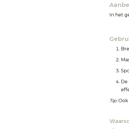
Aanbe
In het g
Gebrui
Bre
Mas
Spo
De 
eff
Tip:
Ook 
Waarsc