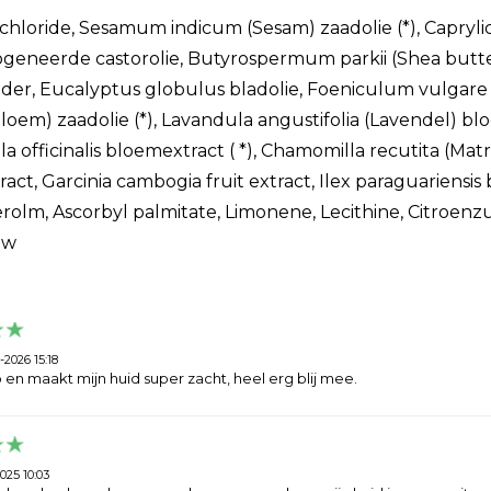
hloride, Sesamum indicum (Sesam) zaadolie (*), Caprylic / 
eneerde castorolie, Butyrospermum parkii (Shea butte
er, Eucalyptus globulus bladolie, Foeniculum vulgare 
oem) zaadolie (*), Lavandula angustifolia (Lavendel) bloe
 officinalis bloemextract ( *), Chamomilla recutita (Matrica
ract, Garcinia cambogia fruit extract, Ilex paraguariensis 
olm, Ascorbyl palmitate, Limonene, Lecithine, Citroenzuu
uw
-2026 15:18
b en maakt mijn huid super zacht, heel erg blij mee.
025 10:03