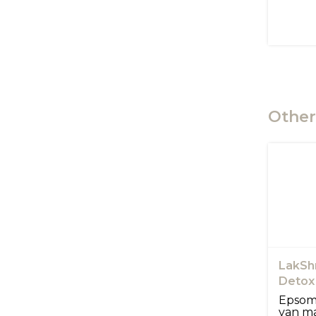
Other
LakSh
Detox
Magne
Epsomz
Scrub
van m