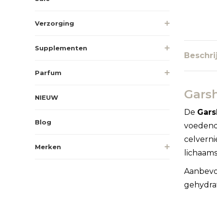
Verzorging
Supplementen
Beschri
Parfum
Garsh
NIEUW
De
Gars
Blog
voedende
celverni
Merken
lichaams
Aanbevol
gehydrat