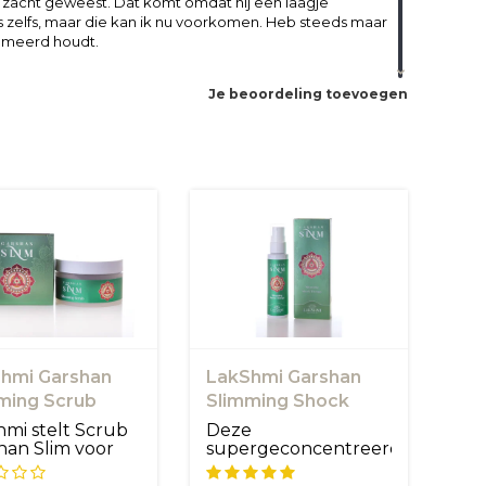
o zacht geweest. Dat komt omdat hij een laagje
s zelfs, maar die kan ik nu voorkomen. Heb steeds maar
rfumeerd houdt.
Je beoordeling toevoegen
hmi Garshan
LakShmi Garshan
ming Scrub
Slimming Shock
Therapy
hmi stelt Scrub
Deze
han Slim voor
supergeconcentreerde
oorbereiding,
booster is bijzonder
effectief geb...