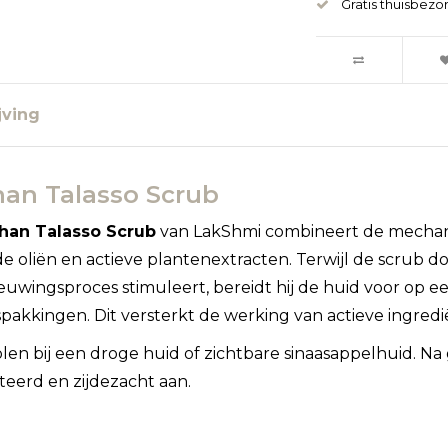
Gratis thuisbezo
jving
an Talasso Scrub
han Talasso Scrub
van LakShmi combineert de mechani
 oliën en actieve plantenextracten. Terwijl de scrub d
euwingsproces stimuleert, bereidt hij de huid voor op 
pakkingen. Dit versterkt de werking van actieve ingredi
en bij een droge huid of zichtbare sinaasappelhuid. Na
eerd en zijdezacht aan.