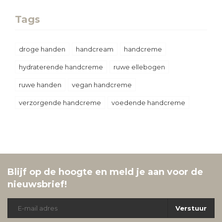
Tags
droge handen
handcream
handcreme
hydraterende handcreme
ruwe ellebogen
ruwe handen
vegan handcreme
verzorgende handcreme
voedende handcreme
Blijf op de hoogte en meld je aan voor de
nieuwsbrief!
Verstuur