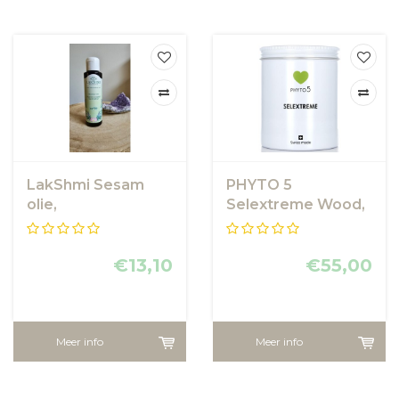
LakShmi Sesam
PHYTO 5
olie,
Selextreme Wood,
massage-/lichaamsolie
Scrub Zout
- LakShmi
€13,10
€55,00
Meer info
Meer info