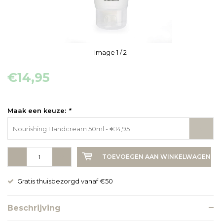
Image
1
/ 2
€14,95
Maak een keuze:
*
Nourishing Handcream 50ml - €14,95
-
+
TOEVOEGEN AAN WINKELWAGEN
Gratis thuisbezorgd vanaf €50
Beschrijving