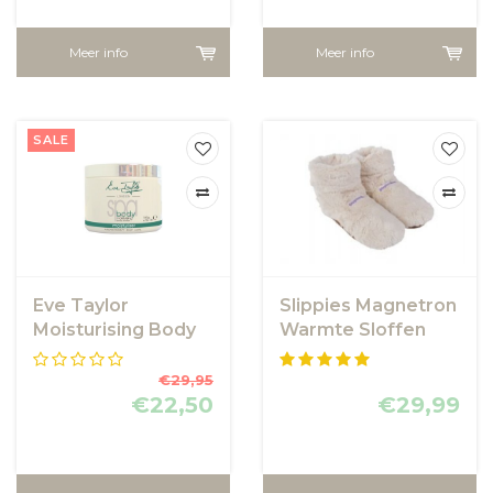
Meer info
Meer info
SALE
Eve Taylor
Slippies Magnetron
Moisturising Body
Warmte Sloffen
Butter - Eve Taylor
beige maat 37-42
€29,95
€22,50
€29,99