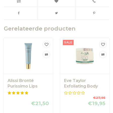
Gerelateerde producten
SALE
Alissi Brontë
Eve Taylor
Purissimo Lips
Exfoliating Body
Voluminizer 15 ml
Mousse
€27,95
€21,50
€19,95