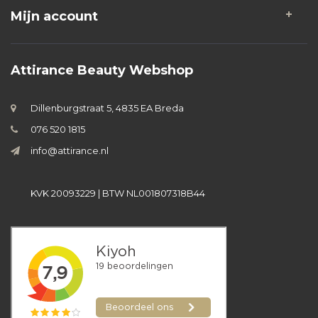
Mijn account
Attirance Beauty Webshop
Dillenburgstraat 5, 4835 EA Breda
076 520 1815
info@attirance.nl
KVK 20093229 | BTW NL001807318B44