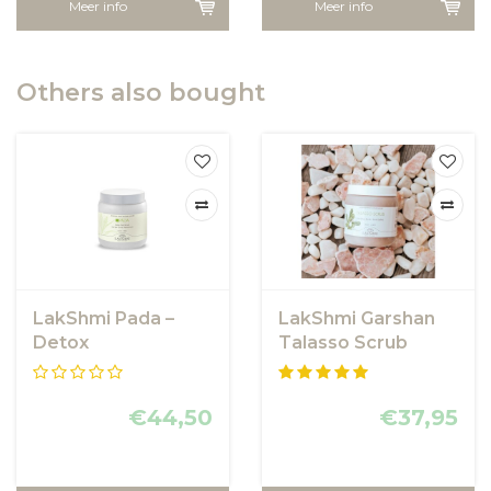
Meer info
Meer info
Others also bought
LakShmi Pada –
LakShmi Garshan
Detox
Talasso Scrub
Magnesiumzout |
Scrub/voetbad
€44,50
€37,95