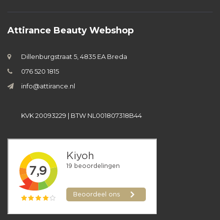
Attirance Beauty Webshop
Dillenburgstraat 5, 4835 EA Breda
076 520 1815
info@attirance.nl
KVK 20093229 | BTW NL001807318B44