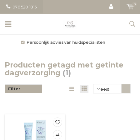
0
076 520 1815
Gratis bezorging vanaf € 50
Producten getagd met getinte
dagverzorging
(1)
Filter
Meest
bekeken