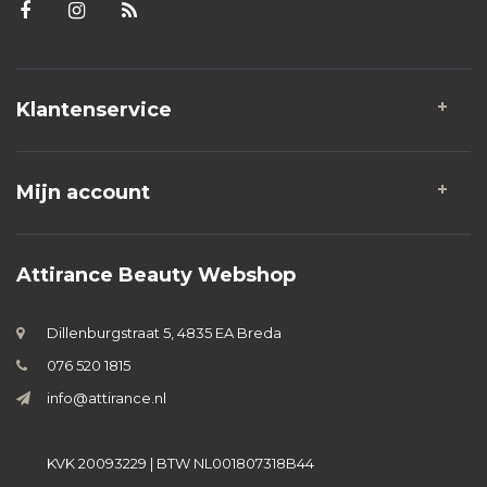
Klantenservice
Mijn account
Attirance Beauty Webshop
Dillenburgstraat 5, 4835 EA Breda
076 520 1815
info@attirance.nl
KVK 20093229 | BTW NL001807318B44