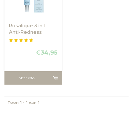
Rosalique 3 in 1
Anti-Redness
Miracle Formula
SPF50 - anti
roodheid crème
€34,95
Meer info
Toon 1 - 1 van 1