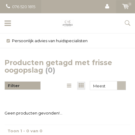
0
076 520 1815
Gratis bezorging vanaf € 50
Producten getagd met frisse
oogopslag
(0)
Filter
Meest
bekeken
Geen producten gevonden!...
Toon 1 - 0 van 0