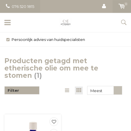
0
076 520 1815
Gratis bezorging vanaf € 50
Producten getagd met
etherische olie om mee te
stomen
(1)
Filter
Meest
bekeken