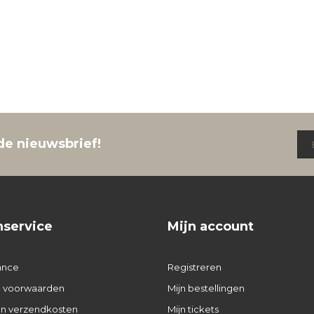
de nieuwsbrief!
nservice
Mijn account
ance
Registreren
 voorwaarden
Mijn bestellingen
 en verzendkosten
Mijn tickets