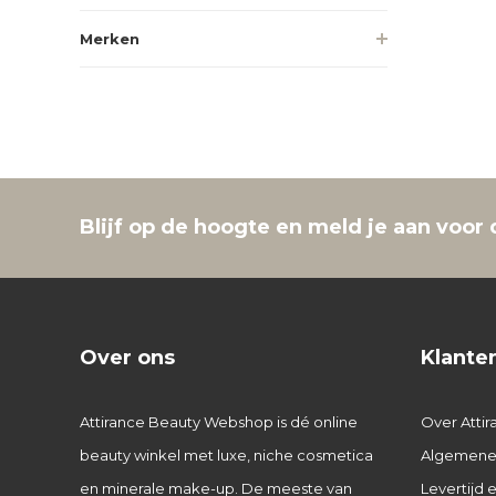
Merken
Blijf op de hoogte en meld je aan voor 
Over ons
Klante
Attirance Beauty Webshop is dé online
Over Attir
beauty winkel met luxe, niche cosmetica
Algemene
en minerale make-up. De meeste van
Levertijd