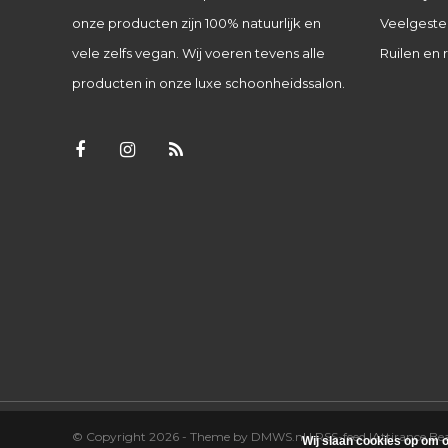
onze producten zijn 100% natuurlijk en
Veelgeste
vele zelfs vegan. Wij voeren tevens alle
Ruilen en 
producten in onze luxe schoonheidssalon.
© Copyright 2026 - Theme by
DMWS.nl
|
RSS-feed
|
Attirance B
Wij slaan cookies op om o