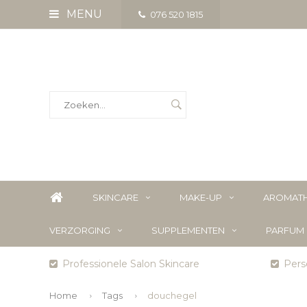
MENU
076 520 1815
SKINCARE
MAKE-UP
AROMATH
VERZORGING
SUPPLEMENTEN
PARFUM
Professionele Salon Skincare
Perso
Home
Tags
douchegel