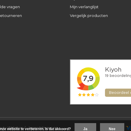
lde vragen
Mijn verlanglijst
retourneren
Vergelijk producten
eauty Webshop
/
-
beoordelingen op
nze website te verbeteren. Is dat akkoord?
Ja
Nee