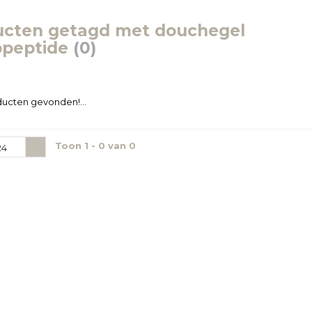
ucten getagd met douchegel
opeptide
(0)
ucten gevonden!...
Toon 1 - 0 van 0
24