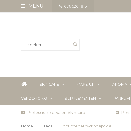
MENU
076 520 1815
SKINCARE
MAKE-UP
AROMATH
VERZORGING
SUPPLEMENTEN
PARFUM
Professionele Salon Skincare
Perso
Home
Tags
douchegel hydropeptide