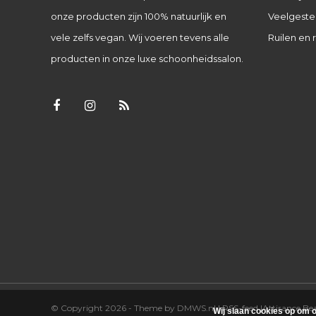
onze producten zijn 100% natuurlijk en
Veelgeste
vele zelfs vegan. Wij voeren tevens alle
Ruilen en 
producten in onze luxe schoonheidssalon.
© Copyright 2026 - Theme by
DMWS.nl
|
RSS-feed
|
Attirance B
Wij slaan cookies op om o