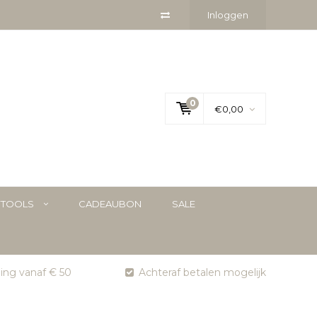
Inloggen
0
€0,00
YTOOLS
CADEAUBON
SALE
ging vanaf € 50
Achteraf betalen mogelijk