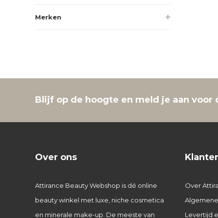
Merken
Blijf op de hoogte en meld je aan voor 
Over ons
Klante
Attirance Beauty Webshop is dé online
Over Attir
beauty winkel met luxe, niche cosmetica
Algemene
en minerale make-up. De meeste van
Levertijd