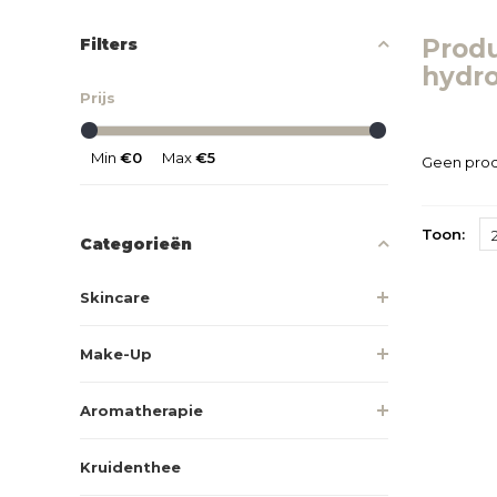
Prod
Filters
hydr
Prijs
Min
€0
Max
€5
Geen prod
Toon:
Categorieën
Skincare
Make-Up
Aromatherapie
Kruidenthee