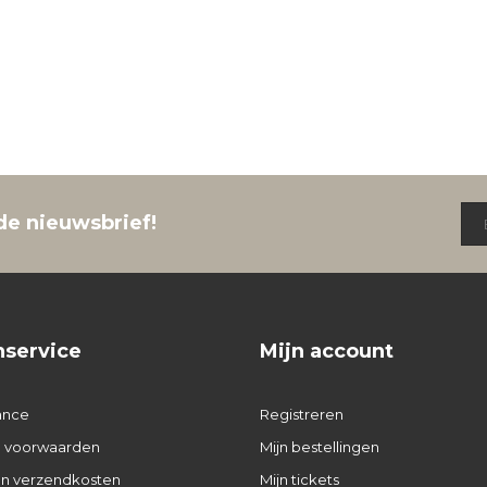
de nieuwsbrief!
nservice
Mijn account
ance
Registreren
 voorwaarden
Mijn bestellingen
 en verzendkosten
Mijn tickets