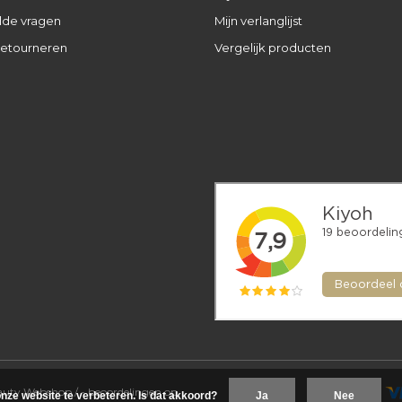
lde vragen
Mijn verlanglijst
retourneren
Vergelijk producten
eauty Webshop
/
-
beoordelingen op
nze website te verbeteren. Is dat akkoord?
Ja
Nee