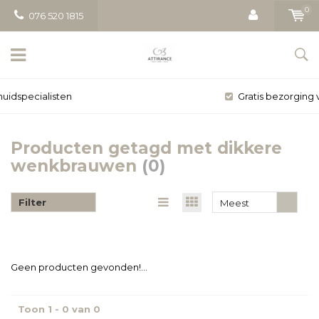
0
076 520 1815
Gratis bezorging vanaf € 50
Producten getagd met dikkere
wenkbrauwen
(0)
Filter
Meest
bekeken
Geen producten gevonden!...
Toon 1 - 0 van 0