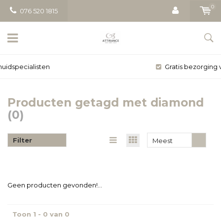
0
076 520 1815
Gratis bezorging vanaf € 50
Producten getagd met diamond
(0)
Filter
Meest
bekeken
Geen producten gevonden!...
Toon 1 - 0 van 0