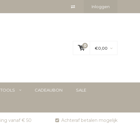
Inloggen
0
€0,00
YTOOLS
CADEAUBON
SALE
ging vanaf € 50
Achteraf betalen mogelijk