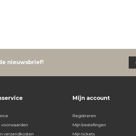
de nieuwsbrief!
nservice
Mijn account
ance
Registreren
 voorwaarden
Mijn bestellingen
 en verzendkosten
Mijn tickets