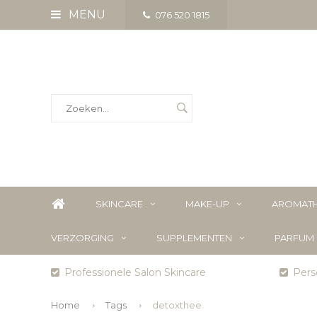
MENU
076 520 1815
SKINCARE
MAKE-UP
AROMATH
VERZORGING
SUPPLEMENTEN
PARFUM
Professionele Salon Skincare
Perso
Home
Tags
detoxthee