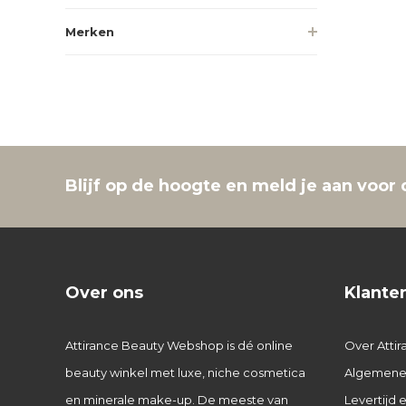
Merken
Blijf op de hoogte en meld je aan voor 
Over ons
Klante
Attirance Beauty Webshop is dé online
Over Attir
beauty winkel met luxe, niche cosmetica
Algemene
en minerale make-up. De meeste van
Levertijd