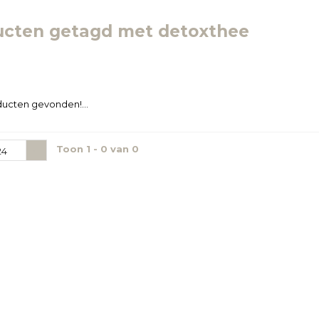
ucten getagd met detoxthee
ucten gevonden!...
Toon 1 - 0 van 0
24