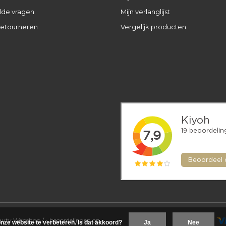
lde vragen
Mijn verlanglijst
retourneren
Vergelijk producten
eauty Webshop
/
-
beoordelingen op
nze website te verbeteren. Is dat akkoord?
Ja
Nee