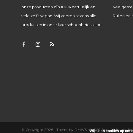
onze producten zijn 100% natuurlijk en
Veelgeste
vele zelfs vegan. Wij voeren tevens alle
Ruilen en 
producten in onze luxe schoonheidssalon.
© Copyright 2026 - Theme by
DMWS.nl
|
RSS-feed
|
Attirance B
Wij slaan cookies op om o