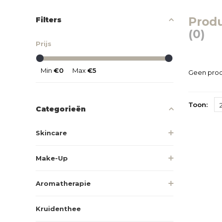
Prod
Filters
(0)
Prijs
Min
€0
Max
€5
Geen prod
Toon:
Categorieën
Skincare
Make-Up
Aromatherapie
Kruidenthee