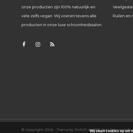
onze producten zijn 100% natuurlijk en
Veelgeste
vele zelfs vegan. Wij voeren tevens alle
Ruilen en 
producten in onze luxe schoonheidssalon.
© Copyright 2026 - Theme by
DMWS.nl
|
RSS-feed
|
Attirance B
Wij slaan cookies op om o