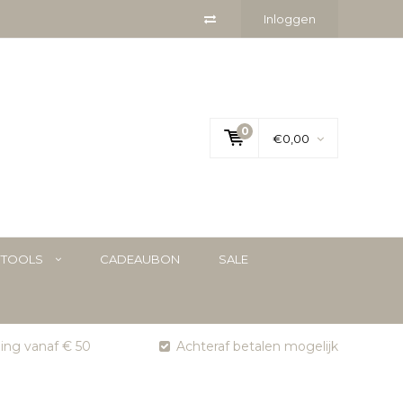
Inloggen
0
€0,00
YTOOLS
CADEAUBON
SALE
ging vanaf € 50
Achteraf betalen mogelijk