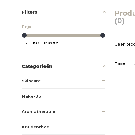
Prod
Filters
(0)
Prijs
Min
€0
Max
€5
Geen prod
Toon:
Categorieën
Skincare
Make-Up
Aromatherapie
Kruidenthee