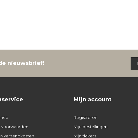
de nieuwsbrief!
nservice
Mijn account
ance
Registreren
 voorwaarden
Mijn bestellingen
 en verzendkosten
Mijn tickets