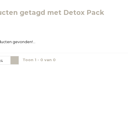
ucten getagd met Detox Pack
ucten gevonden!...
Toon 1 - 0 van 0
24