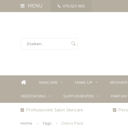
MENU
076 520 1815
SKINCARE
MAKE-UP
AROMATH
VERZORGING
SUPPLEMENTEN
PARFUM
Professionele Salon Skincare
Perso
Home
Tags
Detox Pack