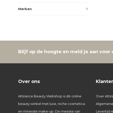
Merken
Blijf op de hoogte en meld je aan voor 
Over ons
Klante
Attirance Beauty Webshop is dé online
Over Attir
beauty winkel met luxe, niche cosmetica
Algemene
en minerale make-up. De meeste van
Levertijd