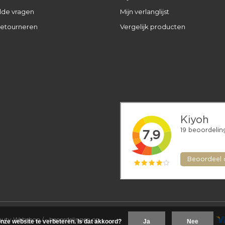
lde vragen
Mijn verlanglijst
retourneren
Vergelijk producten
eauty Webshop
/
-
beoordelingen op
nze website te verbeteren. Is dat akkoord?
Ja
Nee