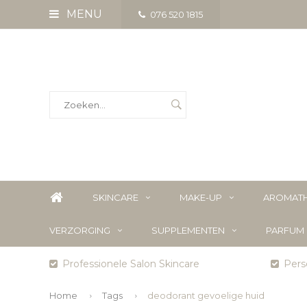
MENU
076 520 1815
SKINCARE
MAKE-UP
AROMATH
VERZORGING
SUPPLEMENTEN
PARFUM
Professionele Salon Skincare
Perso
Home
Tags
deodorant gevoelige huid