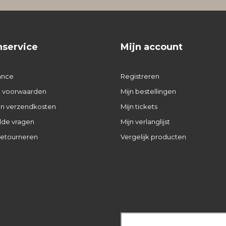
nservice
Mijn account
ance
Registreren
 voorwaarden
Mijn bestellingen
 en verzendkosten
Mijn tickets
lde vragen
Mijn verlanglijst
retourneren
Vergelijk producten