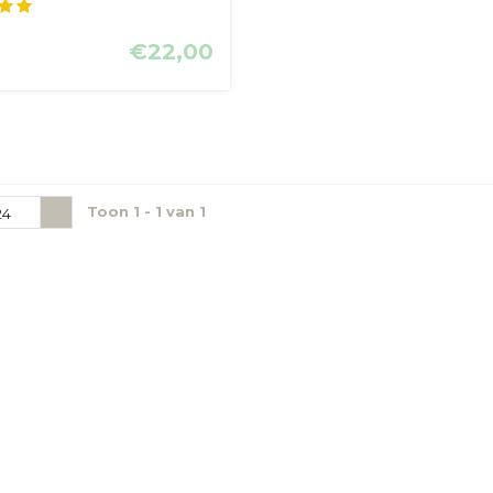
...
€22,00
Toon 1 - 1 van 1
24