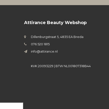
Attirance Beauty Webshop
Dillenburgstraat 5, 4835 EA Breda
076 520 1815
info@attirance.nl
KVK 20093229 | BTW NL001807318B44