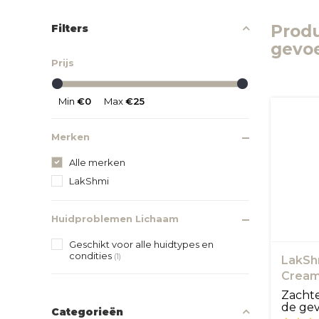
Prod
Filters
gevoe
Prijs
Min
€0
Max
€25
Merken
Alle merken
LakShmi
Huidproblemen Lichaam
Geschikt voor alle huidtypes en
condities
(1)
LakSh
Cream 
Zacht
de gev
Categorieën