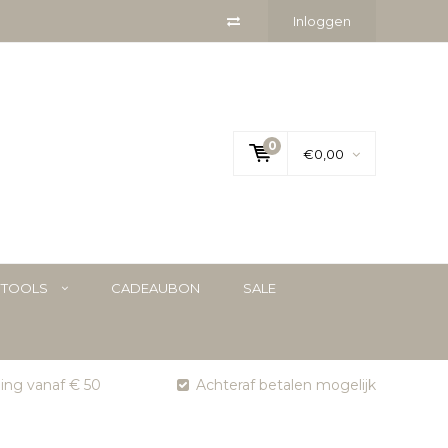
Inloggen
0
€0,00
YTOOLS
CADEAUBON
SALE
ging vanaf € 50
Achteraf betalen mogelijk