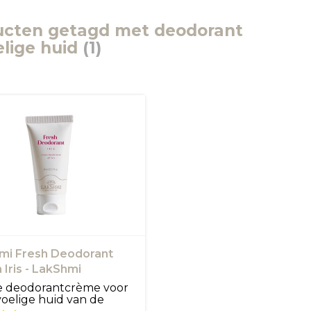
ucten getagd met deodorant
lige huid
(1)
mi Fresh Deodorant
Iris - LakShmi
e deodorantcrème voor
oelige huid van de