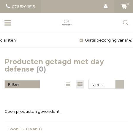
0
076 520 1815
Gratis bezorging vanaf € 50
Producten getagd met day
defense
(0)
Filter
Meest
bekeken
Geen producten gevonden!...
Toon 1 - 0 van 0